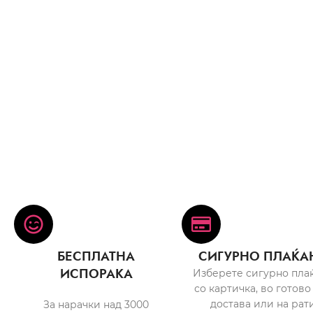
БЕСПЛАТНА
СИГУРНО ПЛАЌА
ИСПОРАКА
Изберете сигурно пла
со картичка, во готово
достава или на рати
За нарачки над 3000