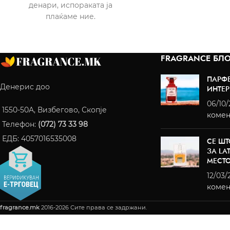
денари, испораката ја
плаќаме ние.
FRAGRANCE БЛО
ПАРФ
Денерис доо
ИНТЕР
06/10
1550-50A, Визбегово, Скопје
комен
Телефон:
(072) 73 33 98
ЕДБ: 4057016535008
СЕ ШТ
ЗА LA
МЕСТ
12/03/
комен
fragrance.mk
2016-2026 Сите права се задржани.