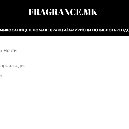
ЕМИ
КОСА
ЛИЦЕ
ТЕЛО
MAKEUP
АКЦИЈА
МИРИСНИ НОТИ
БЛОГ
БРЕНД
»
Нокти
 производи.