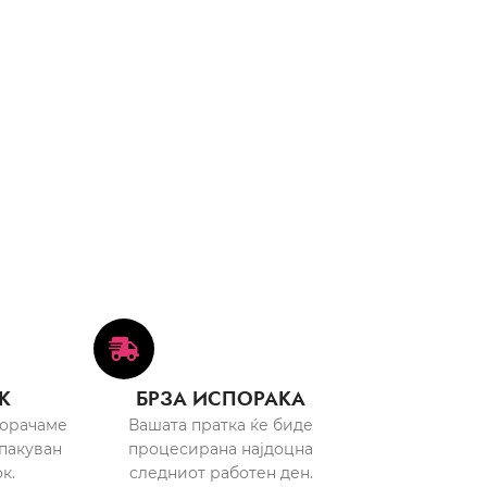
К
БРЗА ИСПОРАКА
порачаме
Вашата пратка ќе биде
пакуван
процесирана најдоцна
к.
следниот работен ден.