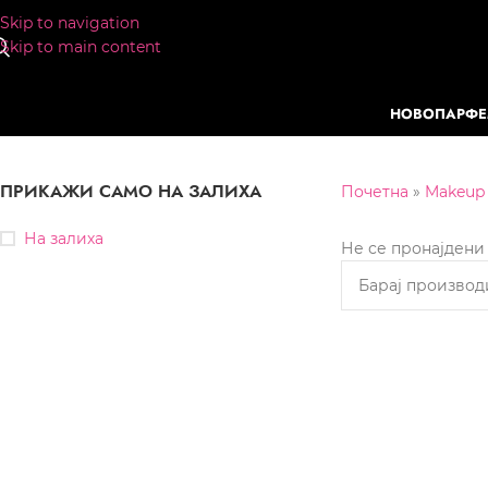
Skip to navigation
Skip to main content
НОВО
ПАРФ
ПРИКАЖИ САМО НА ЗАЛИХА
Почетна
»
Makeup
На залиха
Не се пронајдени