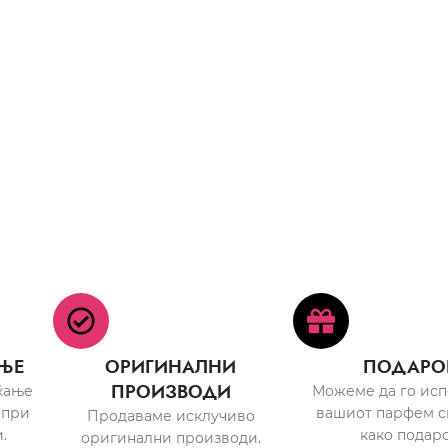
ЊЕ
ОРИГИНАЛНИ
ПОДАРО
ПРОИЗВОДИ
ќање
Можеме да го ис
 при
вашиот парфем с
Продаваме исклучиво
.
како подаро
оригинални производи.