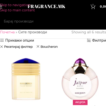
Skip to navigation
0
0,0
Skip to main content
Почетна
»
Сите производи
Showing all 6 results
Прикажи опции
Филтри
Ресетирај филтер
Boucheron
АКЦИЈА