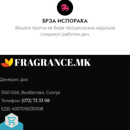
БРЗА ИСПОРАКА
Вашата пратка ќе биде процесирана најдоцна
следниот работен ден.
Денерис доо
1550-50A, Визбегово, Скопје
Телефон:
(072) 73 33 98
ЕДБ: 4057016535008