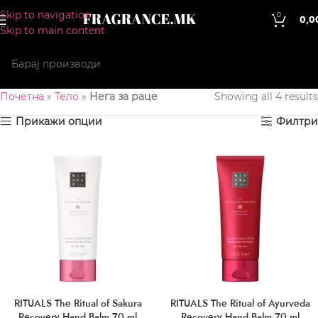
Skip to navigation
0
0,0
Skip to main content
Почетна
»
Тело
»
Нега за раце
Showing all 4 results
Прикажи опции
Филтри
RITUALS The Ritual of Sakura
RITUALS The Ritual of Ayurveda
Recovery Hand Balm 70 ml
Recovery Hand Balm 70 ml