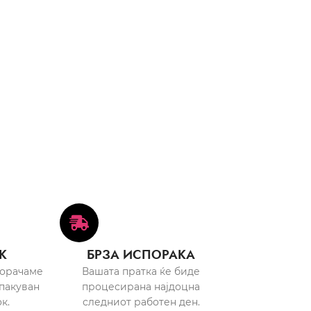
К
БРЗА ИСПОРАКА
порачаме
Вашата пратка ќе биде
пакуван
процесирана најдоцна
к.
следниот работен ден.