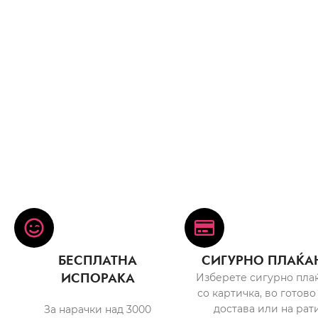
БЕСПЛАТНА
СИГУРНО ПЛАЌА
ИСПОРАКА
Изберете сигурно пла
со картичка, во готово
достава или на рати
За нарачки над 3000