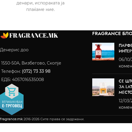
денари, испораката ја
плаќаме ние.
FRAGRANCE БЛО
ПАРФ
Денерис доо
ИНТЕР
06/10
1550-50A, Визбегово, Скопје
комен
Телефон:
(072) 73 33 98
ЕДБ: 4057016535008
СЕ ШТ
ЗА LA
МЕСТ
12/03/
комен
fragrance.mk
2016-2026 Сите права се задржани.