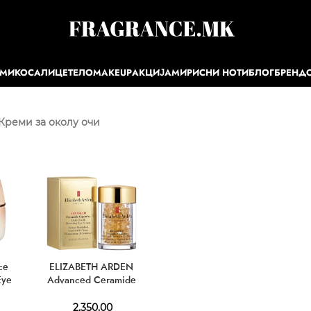
ЕМИ
КОСА
ЛИЦЕ
ТЕЛО
MAKEUP
АКЦИЈА
МИРИСНИ НОТИ
БЛОГ
БРЕНД
Креми за околу очи
ce
ELIZABETH ARDEN
Eye
Advanced Ceramide
Capsules Daily Youth
Restoring Eye Serum 60
2.350,00