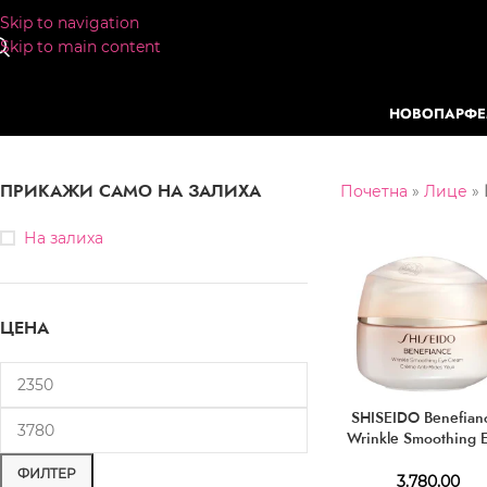
Skip to navigation
Skip to main content
НОВО
ПАРФ
ПРИКАЖИ САМО НА ЗАЛИХА
Почетна
»
Лице
»
На залиха
ЦЕНА
SHISEIDO Benefian
Wrinkle Smoothing 
Cream 15 ml
ФИЛТЕР
3.780,00