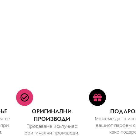
ЊЕ
ОРИГИНАЛНИ
ПОДАРО
ПРОИЗВОДИ
ќање
Можеме да го ис
 при
вашиот парфем с
Продаваме исклучиво
.
како подаро
оригинални производи.