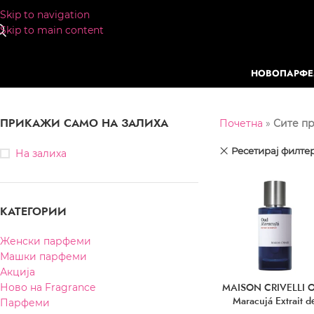
Skip to navigation
Skip to main content
НОВО
ПАРФ
ПРИКАЖИ САМО НА ЗАЛИХА
Почетна
»
Сите п
Ресетирај филте
На залиха
КАТЕГОРИИ
Женски парфеми
Машки парфеми
Акција
MAISON CRIVELLI 
Ново на Fragrance
Maracujá Extrait d
Парфеми
Parfum