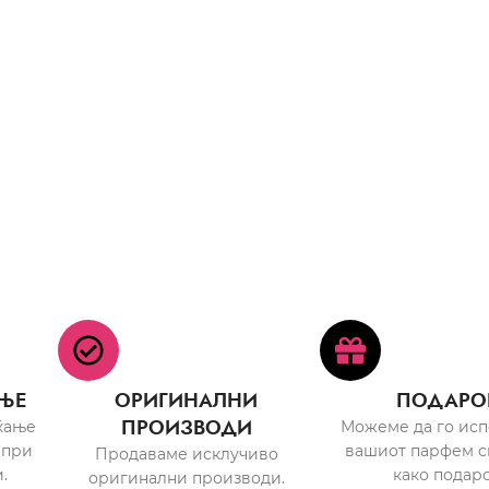
ЊЕ
ОРИГИНАЛНИ
ПОДАРО
ПРОИЗВОДИ
ќање
Можеме да го ис
 при
вашиот парфем с
Продаваме исклучиво
.
како подаро
оригинални производи.