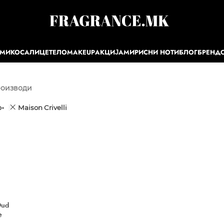
ЕМИ
КОСА
ЛИЦЕ
ТЕЛО
MAKEUP
АКЦИЈА
МИРИСНИ НОТИ
БЛОГ
БРЕНД
роизводи
р
Maison Crivelli
Oud
e