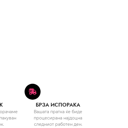
К
БРЗА ИСПОРАКА
порачаме
Вашата пратка ќе биде
пакуван
процесирана најдоцна
к.
следниот работен ден.