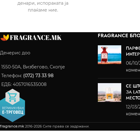
денари, испораката ја
плаќаме ние.
FRAGRANCE БЛО
ПАРФ
Денерис доо
ИНТЕР
06/10
1550-50A, Визбегово, Скопје
комен
Телефон:
(072) 73 33 98
ЕДБ: 4057016535008
СЕ ШТ
ЗА LA
МЕСТ
12/03/
комен
fragrance.mk
2016-2026 Сите права се задржани.