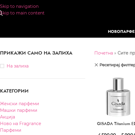
Skip to navigation
Skip to main content
НОВО
ПАРФ
ПРИКАЖИ САМО НА ЗАЛИХА
Почетна
»
Сите п
Ресетирај филте
На залиха
КАТЕГОРИИ
Женски парфеми
Машки парфеми
Акција
GISADA Titanium E
Ново на Fragrance
Парфеми