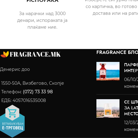
ИСПОРАКА
со картичка, во готово
достава или на рати
За нарачки над 3000
денари, испораката ја
плаќаме ние.
FRAGRANCE БЛО
ПАРФ
Денерис доо
ИНТЕР
06/10
1550-50A, Визбегово, Скопје
комен
Телефон:
(072) 73 33 98
ЕДБ: 4057016535008
СЕ ШТ
ЗА LA
МЕСТ
12/03/
комен