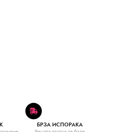
К
БРЗА ИСПОРАКА
порачаме
Вашата пратка ќе биде