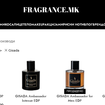
ЕМИ
КОСА
ЛИЦЕ
ТЕЛО
MAKEUP
АКЦИЈА
МИРИСНИ НОТИ
БЛОГ
БРЕНД
роизводи
р
Gisada
ПРОДАДЕНО
DP
GISADA Ambassador
GISADA Ambassador for
G
Intense EDP
Men EDP