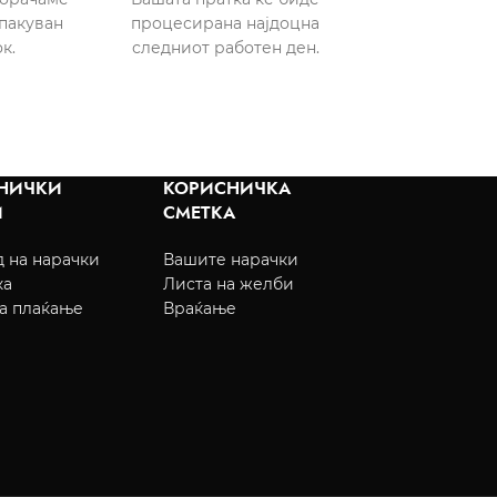
пакуван
процесирана најдоцна
к.
следниот работен ден.
НИЧКИ
КОРИСНИЧКА
И
СМЕТКА
 на нарачки
Вашите нарачки
ка
Листа на желби
а плаќање
Враќање