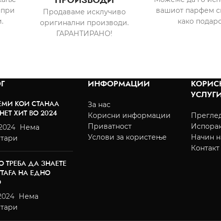
ПРОИЗВОДИ
 при
вашиот парфем с
Продаваме исклучиво
.
како подаро
оригинални производи.
ГАРАНТИРАНО!
Г
ИНФОРМАЦИИ
КОРИС
УСЛУГ
ЕМИ КОИ СТАНАА
За нас
НЕТ ХИТ ВО 2024
Корисни информации
Преглед
Приватност
Испора
/2024
Нема
Услови за користење
Начин н
тари
Контакт
О ТРЕБА ДА ЗНАЕТЕ
TTAFA НА ЕДНО
О
2024
Нема
тари