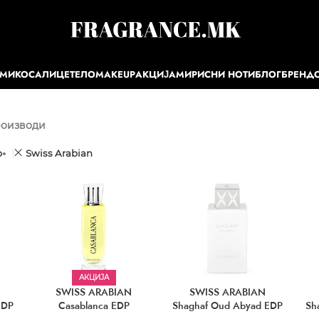
ЕМИ
КОСА
ЛИЦЕ
ТЕЛО
MAKEUP
АКЦИЈА
МИРИСНИ НОТИ
БЛОГ
БРЕНД
роизводи
р
Swiss Arabian
АКЦИЈА
SWISS ARABIAN
SWISS ARABIAN
EDP
Casablanca EDP
Shaghaf Oud Abyad EDP
Sh