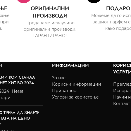
ЊЕ
ОРИГИНАЛНИ
ПОДАРО
ПРОИЗВОДИ
ќање
Можеме да го ис
 при
вашиот парфем с
Продаваме исклучиво
.
како подаро
оригинални производи.
ГАРАНТИРАНО!
Г
ИНФОРМАЦИИ
КОРИС
УСЛУГ
ЕМИ КОИ СТАНАА
За нас
НЕТ ХИТ ВО 2024
Корисни информации
Преглед
Приватност
Испора
/2024
Нема
Услови за користење
Начин н
тари
Контакт
О ТРЕБА ДА ЗНАЕТЕ
TTAFA НА ЕДНО
О