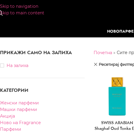
Skip to navigation
Skip to main content
НОВО
ПАРФ
ПРИКАЖИ САМО НА ЗАЛИХА
Почетна
»
Сите п
Ресетирај филте
На залиха
КАТЕГОРИИ
Женски парфеми
Машки парфеми
Акција
SWISS ARABIAN
Ново на Fragrance
Shaghaf Oud Tonka 
Парфеми