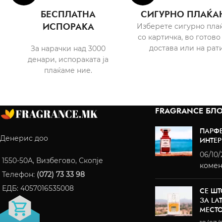
БЕСПЛАТНА
СИГУРНО ПЛАЌА
ИСПОРАКА
Изберете сигурно пла
со картичка, во готово
достава или на рати
За нарачки над 3000
денари, испораката ја
плаќаме ние.
FRAGRANCE БЛО
ПАРФ
Денерис доо
ИНТЕР
06/10
1550-50A, Визбегово, Скопје
комен
Телефон:
(072) 73 33 98
ЕДБ: 4057016535008
СЕ ШТ
ЗА LA
МЕСТ