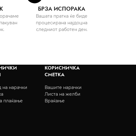
К
БРЗА ИСПОРАКА
порачаме
Вашата пратка ќе биде
пакуван
процесирана најдоцна
к.
следниот работен ден.
НИЧКИ
КОРИСНИЧКА
И
СМЕТКА
 на нарачки
Вашите нарачки
ка
Листа на желби
а плаќање
Враќање