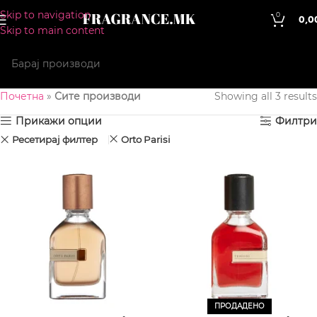
Skip to navigation
0
0,0
Skip to main content
Почетна
»
Сите производи
Showing all 3 results
Прикажи опции
Филтри
Ресетирај филтер
Orto Parisi
ПРОДАДЕНО