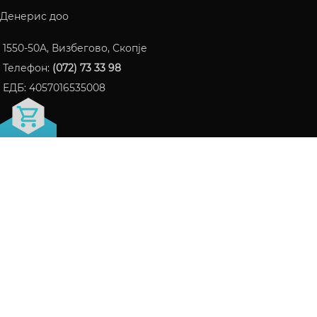
Денерис доо
1550-50A, Визбегово, Скопје
Телефон:
(072) 73 33 98
ЕДБ: 4057016535008
FRAGRANCE БЛОГ
ПАРФЕМИ КОИ СТАНАА ИНТЕРНЕТ ХИТ ВО 2024
06/10/2024
Нема коментари
СЕ ШТО ТРЕБА ДА ЗНАЕТЕ ЗА LATTAFA НА ЕДНО
МЕСТО