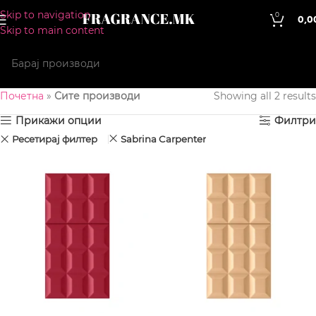
Skip to navigation
0
0,0
Skip to main content
Почетна
»
Сите производи
Showing all 2 results
Прикажи опции
Филтри
Ресетирај филтер
Sabrina Carpenter