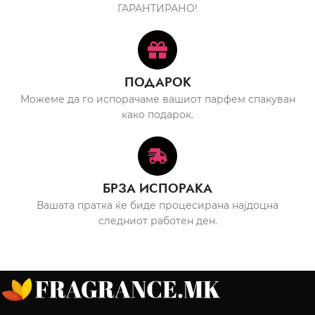
ГАРАНТИРАНО!
ПОДАРОК
Можеме да го испорачаме вашиот парфем спакуван
како подарок.
БРЗА ИСПОРАКА
Вашата пратка ќе биде процесирана најдоцна
следниот работен ден.