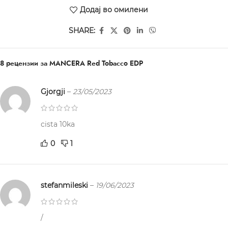
Додај во омилени
SHARE:
8 рецензии за
MANCERA Red Tobacco EDP
Gjorgji
–
23/05/2023
cista 10ka
0
1
stefanmileski
–
19/06/2023
/