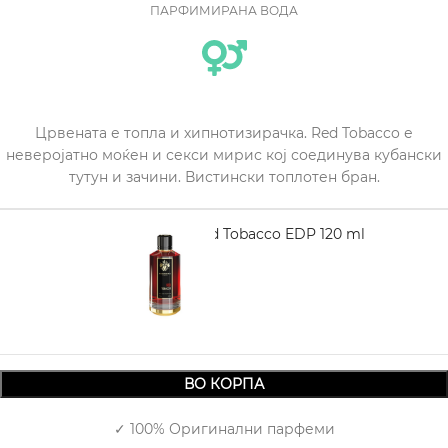
ПАРФИМИРАНА ВОДА
Црвената е топла и хипнотизирачка. Red Tobacco е
неверојатно моќен и секси мирис кој соединува кубански
тутун и зачини. Вистински топлотен бран.
MANCERA Red Tobacco EDP 120 ml
6.590,00
ВО КОРПА
✓ 100% Оригинални парфеми