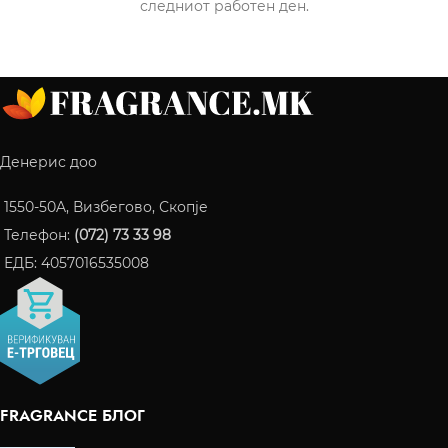
следниот работен ден.
Денерис доо
1550-50A, Визбегово, Скопје
Телефон:
(072) 73 33 98
ЕДБ: 4057016535008
FRAGRANCE БЛОГ