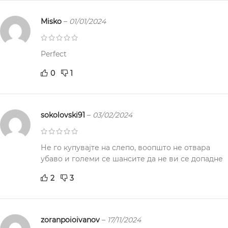
Misko
–
01/01/2024
Perfect
0
1
sokolovski91
–
03/02/2024
Не го купувајте на слепо, воопшто не отвара
убаво и големи се шансите да не ви се допадне
2
3
zoranpoioivanov
–
17/11/2024