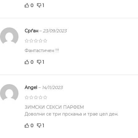
0
1
Срѓан
–
23/09/2023
Фантастичен !!!
0
1
Angel
–
14/11/2023
ЗИМСКИ СЕКСИ ПАРФЕМ
Доволни се три прскања и трае цел ден.
0
1