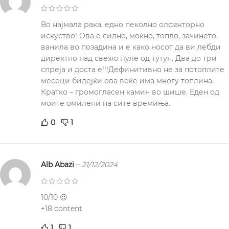
Во најмала рака, едно пеколно олфакторно
искуство! Ова е силно, моќно, топло, зачинето,
ванила во позадина и е како носот да ви лебди
директно над свежо луле од тутун. Два до три
спреја и доста е!!!Дефинитивно не за потоплите
месеци бидејќи ова веќе има многу топлина.
Кратко – громогласен камин во шише. Еден од
моите омилени на сите времиња.
0
1
Alb Abazi
–
21/12/2024
10/10 😍
+18 content
1
1