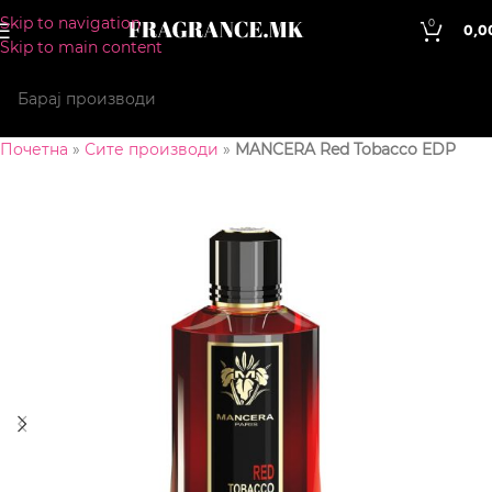
Skip to navigation
0
0,0
Skip to main content
Почетна
»
Сите производи
»
MANCERA Red Tobacco EDP