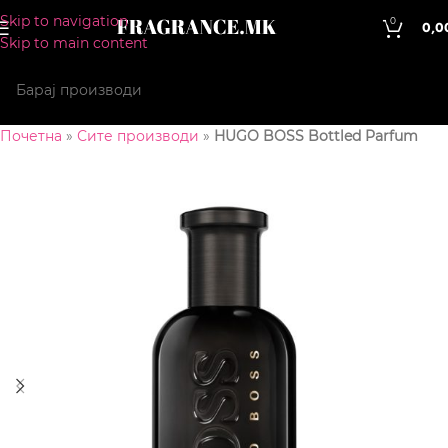
Skip to navigation
0
0,0
Skip to main content
Почетна
»
Сите производи
»
HUGO BOSS Bottled Parfum