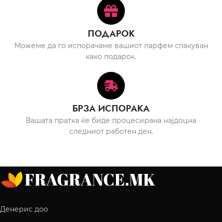
ПОДАРОК
Можеме да го испорачаме вашиот парфем спакуван
како подарок.
БРЗА ИСПОРАКА
Вашата пратка ќе биде процесирана најдоцна
следниот работен ден.
Денерис доо