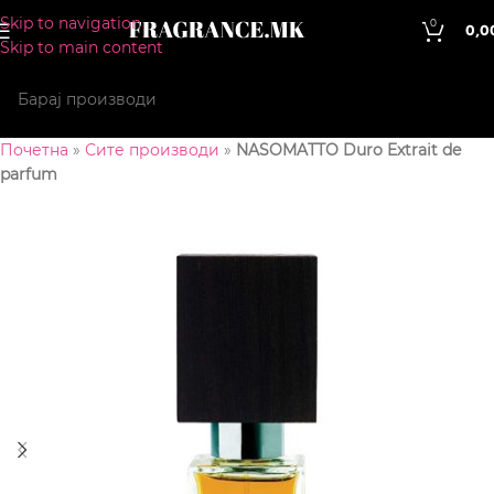
Skip to navigation
0
0,0
Skip to main content
Почетна
»
Сите производи
»
NASOMATTO Duro Extrait de
parfum