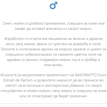
Смел, моќен и длабоко примамлив, совршен за оние кои
сакаат да остават впечаток со својот мирис.
Изработен со егзотична мешавина на зачини и дрвени
ноти, овој мирис зрачи со чувство на доверба и сила.
Топлите и интензивни ароми на морско оревче и цимет се
совршено избалансирани со свежите цветни ноти на
здравец и јасмин, создавајќи мирис кој е и храбар и
елегантен.
Искусете ја неодоливата привлечност на NASOMATTO Duro
Extrait de Parfum и дозволете мирисот да ве пренесе во
светот на егзотична и мистериозна убавина. Со својот
специфичен и моќен мирис, овој мирис е совршен за оние
кои се осмелуваат да бидат различни.