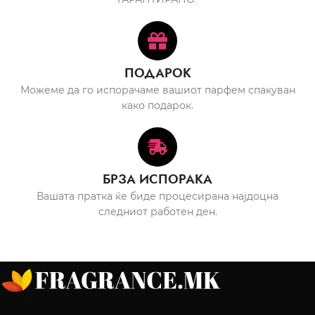
ПОДАРОК
Можеме да го испорачаме вашиот парфем спакуван
како подарок.
БРЗА ИСПОРАКА
Вашата пратка ќе биде процесирана најдоцна
следниот работен ден.