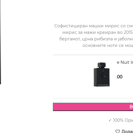
Софистициран машки мирис со смел
мирис за мажи креиран во 2015 
бергамот, црна рибизла и јаболко
основните ноти се мош
ARMAF Club de Nuit I
3.480,00
3.880,00
В
✓ 100% Ор
Дода