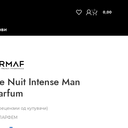
0
0,00
ОВИ
 Nuit Intense Man
arfum
ецензии од купувачи)
ПАРФЕМ