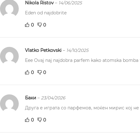
Nikola Ristov
–
14/06/2025
Eden od najdobrite
0
0
Vlatko Petkovski
–
14/10/2025
Eee Ovaj naj najdobra parfem kako atomska bomba
0
0
Баки
–
23/04/2026
Друга е играта со парфемов, моќен мирис кој не 
0
0