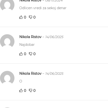
Nikola Ristov
–
08/11/2024
Odlicen vredi za sekoj denar
0
0
Nikola Ristov
–
14/06/2025
Najdobar
0
0
Nikola Ristov
–
14/06/2025
O
0
0