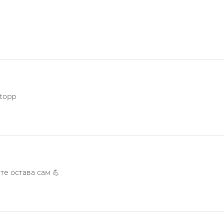
 topp
те остава сам 💪