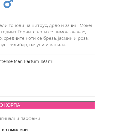
и тонови на цитрус, дрво и зачин. Моќен
година. Горните ноти се лимон, ананас,
; средните ноти се бреза, јасмин и роза;
ус, килибар, пачули и ванила.
ntense Man Parfum 150 ml
О КОРПА
игинални парфеми
ј во омилени