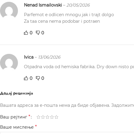
Nenad Ismailovski
–
20/05/2026
Parfemot e odlicen mnogu jak i trajt dolgo
Za taa cena nema podobar i potraen
0
0
Ivica
–
13/06/2026
Otpadna voda od hemiska fabrika. Dry down nisto po
0
0
Додај рецензија
Вашата адреса за е-пошта нема да биде објавена.
Задолжит
*
Ваш рејтинг
*
Ваше мислење