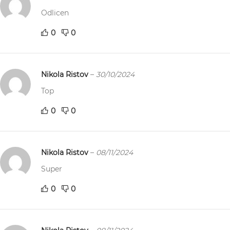
Odlicen
0
0
Nikola Ristov
–
30/10/2024
Top
0
0
Nikola Ristov
–
08/11/2024
Super
0
0