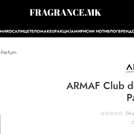
ЕМИ
КОСА
ЛИЦЕ
ТЕЛО
MAKEUP
АКЦИЈА
МИРИСНИ НОТИ
БЛОГ
БРЕНД
n Parfum
ARMAF Club de
P
(
14
р