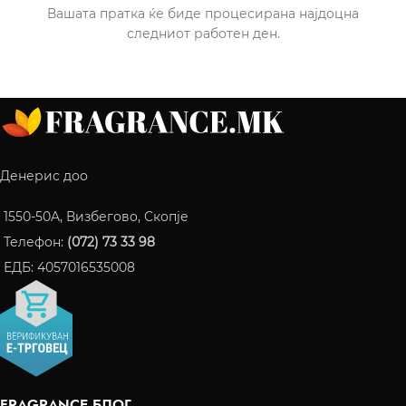
Вашата пратка ќе биде процесирана најдоцна
следниот работен ден.
Денерис доо
1550-50A, Визбегово, Скопје
Телефон:
(072) 73 33 98
ЕДБ: 4057016535008
FRAGRANCE БЛОГ