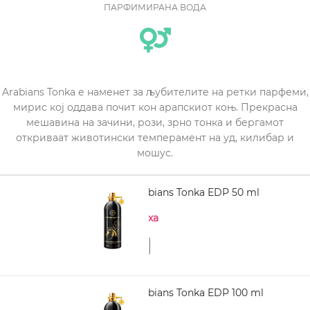
ПАРФИМИРАНА ВОДА
Arabians Tonka е наменет за љубителите на ретки парфеми,
мирис кој оддава почит кон арапскиот коњ. Прекрасна
мешавина на зачини, рози, зрно тонка и бергамот
откриваат животински темперамент на уд, килибар и
мошус.
MONTALE Arabians Tonka EDP 50 ml
Нема на залиха
MONTALE Arabians Tonka EDP 100 ml