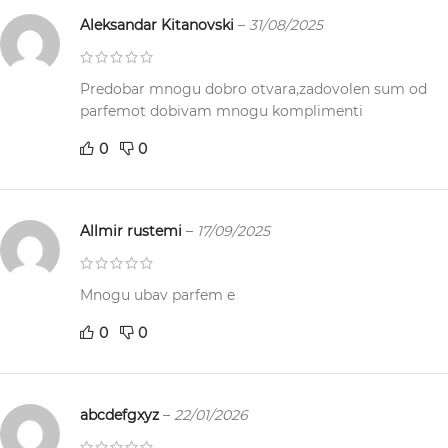
Aleksandar Kitanovski
–
31/08/2025
Predobar mnogu dobro otvara,zadovolen sum od
parfemot dobivam mnogu komplimenti
0
0
Allmir rustemi
–
17/09/2025
Mnogu ubav parfem e
0
0
abcdefgxyz
–
22/01/2026