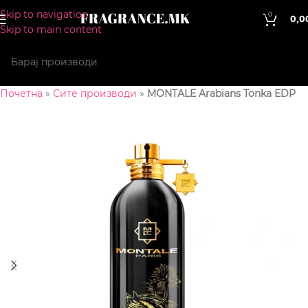
Skip to navigation
0
0,0
Skip to main content
Почетна
»
Сите производи
»
MONTALE Arabians Tonka EDP