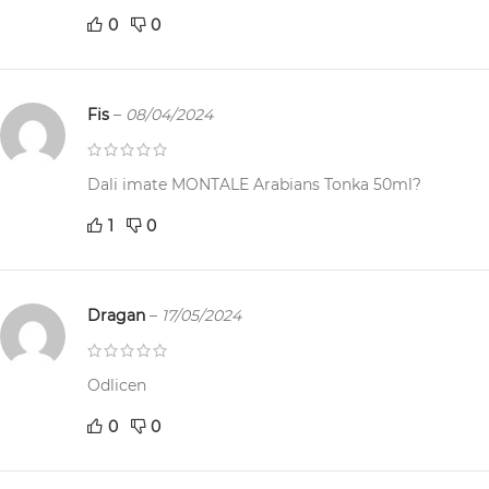
0
0
Fis
–
08/04/2024
Dali imate MONTALE Arabians Tonka 50ml?
1
0
Dragan
–
17/05/2024
Odlicen
0
0