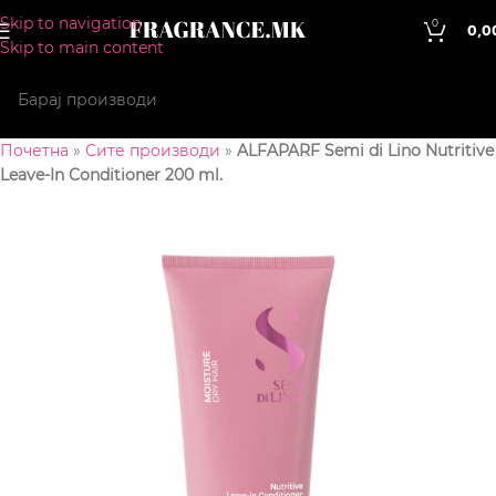
Skip to navigation
0
0,0
Skip to main content
Почетна
»
Сите производи
»
ALFAPARF Semi di Lino Nutritive
Leave-In Conditioner 200 ml.