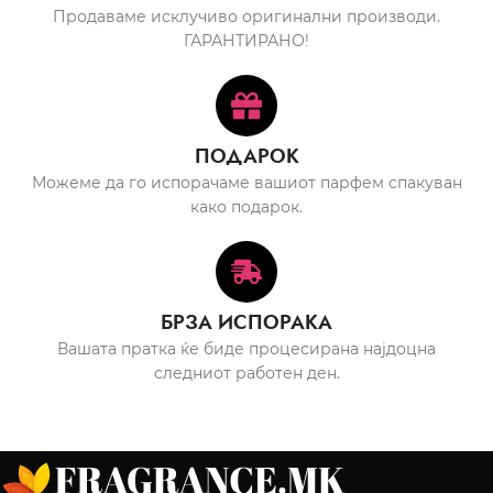
Продаваме исклучиво оригинални производи.
ГАРАНТИРАНО!
ПОДАРОК
Можеме да го испорачаме вашиот парфем спакуван
како подарок.
БРЗА ИСПОРАКА
Вашата пратка ќе биде процесирана најдоцна
следниот работен ден.