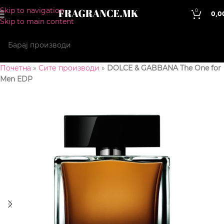
Skip to navigation
0
0,0
Skip to main content
Почетна
»
Сите производи
»
DOLCE & GABBANA The One for
Men EDP