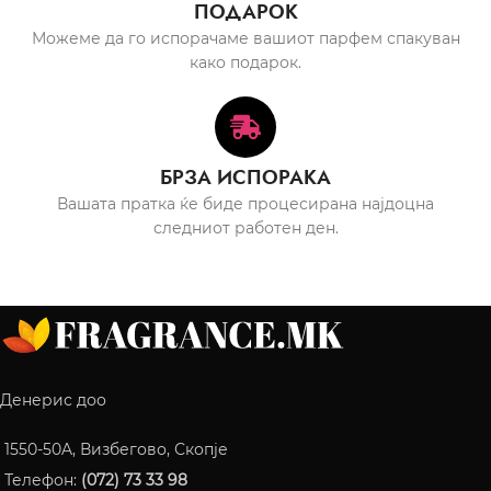
ПОДАРОК
Можеме да го испорачаме вашиот парфем спакуван
како подарок.
БРЗА ИСПОРАКА
Вашата пратка ќе биде процесирана најдоцна
следниот работен ден.
Денерис доо
1550-50A, Визбегово, Скопје
Телефон:
(072) 73 33 98