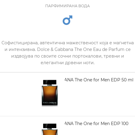
ПАРФИМИРАНА ВОДА
Софистицирана, автентична мажественост која е магнетна
и интензивна. Dolce & Gabbana The One Eau de Parfum се
издвојува по своите сочни портокалови, тревни и
елегантни дрвени ноти.
DOLCE GABBANA The One for Men EDP 50 ml
3.970,00
DOLCE GABBANA The One for Men EDP 100
ml