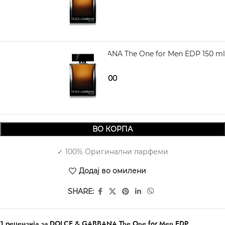
4.850,00
DOLCE GABBANA The One for Men EDP 150 ml
5.970,00
6.560,00
ВО КОРПА
✓ 100% Оригинални парфеми
Додај во омилени
SHARE:
1 рецензија за
DOLCE & GABBANA The One for Men EDP