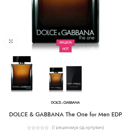
CLICK TO ENLARGE
АКЦИЈА
HOT
DOLCE & GABBANA The One for Men EDP
(
1
рецензија од купувач)