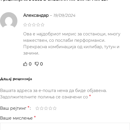
Александар
–
19/09/2024
Ова е најдобриот мирис за состаноци, многу
мажествен, со послаби перформанси.
Прекрасна комбинација од килибар, тутун и
зачини.
0
0
Додај рецензија
Вашата адреса за е-пошта нема да биде објавена.
*
Задолжителните полиња се означени со
*
Ваш рејтинг
*
Ваше мислење