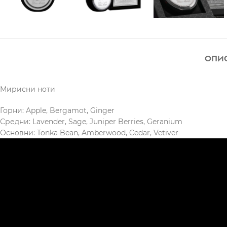
ОПИ
Мирисни ноти
Горни: Apple, Bergamot, Ginger
Средни: Lavender, Sage, Juniper Berries, Geranium
Основни: Tonka Bean, Amberwood, Cedar, Vetiver