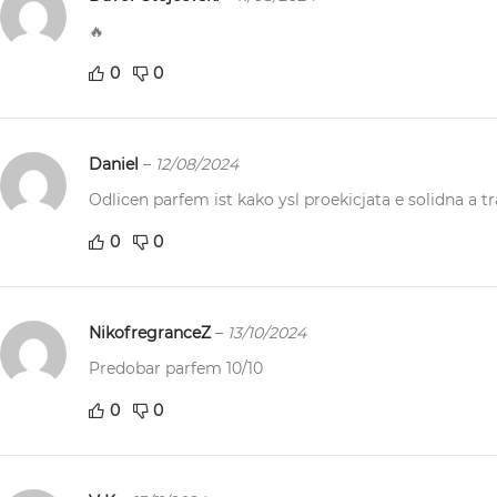
🔥
0
0
Daniel
–
12/08/2024
Odlicen parfem ist kako ysl proekicjata e solidna a 
0
0
NikofregranceZ
–
13/10/2024
Predobar parfem 10/10
0
0