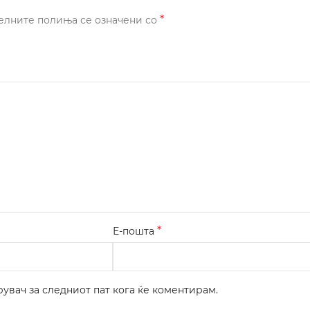
*
елните полиња се означени со
*
Е-пошта
рувач за следниот пат кога ќе коментирам.