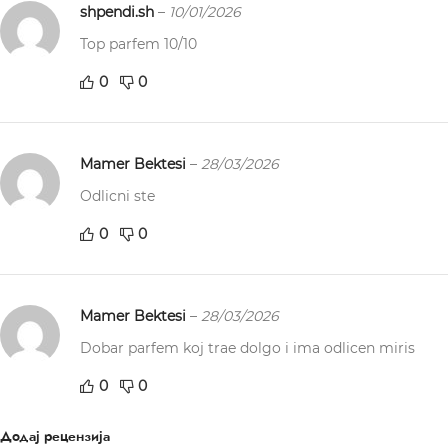
shpendi.sh
–
10/01/2026
Top parfem 10/10
0
0
Mamer Bektesi
–
28/03/2026
Odlicni ste
0
0
Mamer Bektesi
–
28/03/2026
Dobar parfem koj trae dolgo i ima odlicen miris
0
0
Додај рецензија