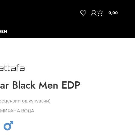
0
0,00
ОВИ
ar Black Men EDP
ецензии од купувачи)
МИРАНА ВОДА