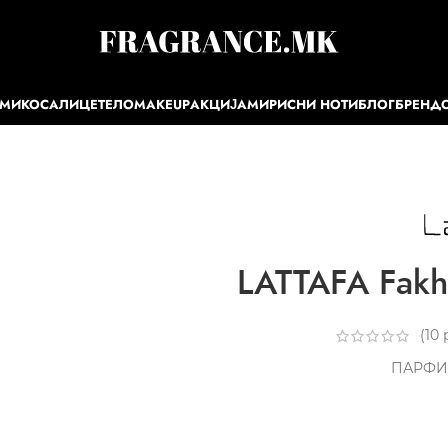
ЕМИ
КОСА
ЛИЦЕ
ТЕЛО
MAKEUP
АКЦИЈА
МИРИСНИ НОТИ
БЛОГ
БРЕНД
LATTAFA Fakh
(
10
р
ПАРФИ