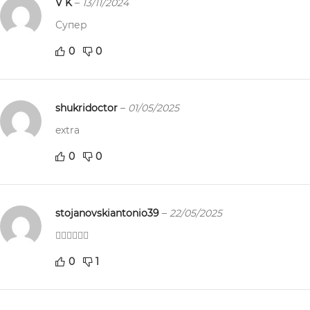
V K
–
13/11/2024
Супер
0
0
shukridoctor
–
01/05/2025
extra
0
0
stojanovskiantonio39
–
22/05/2025
👌🏻👌🏻👌🏻
0
1