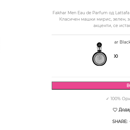
Fakhar Men Eau de Parfum од Latta
Класичен машки мирис, зелен, з
акценти, се иста
LATTAFA Fakhar Blac
1.690,00
1.930,00
В
✓ 100% Ор
Дода
SHARE: