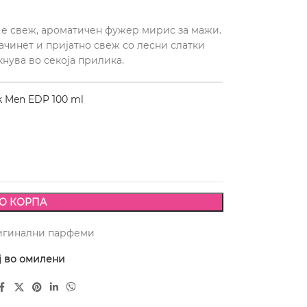
fa е свеж, ароматичен фужер мирис за мажи.
ачинет и пријатно свеж со лесни слатки
кнува во секоја прилика.
k Men EDP 100 ml
О КОРПА
игинални парфеми
ј во омилени