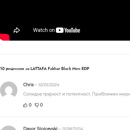
10 рецензии за
LATTAFA Fakhar Black Men EDP
Chris
–
10/01/2024
Солидна трајност и потентност. Приближен мирис
0
0
Davor Stojcevski
–
11/08/2024