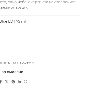
ото, сино небо, енергијата на отворените
свежиот воздух.
lue EDT 75 ml
игинални парфеми
ј во омилени