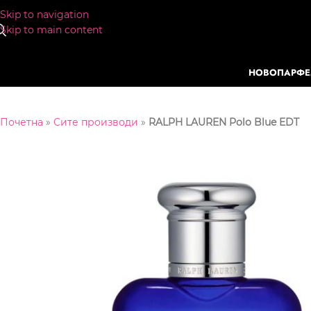
Skip to navigation
Skip to main content
НОВО
ПАРФ
Почетна
»
Сите производи
»
RALPH LAUREN Polo Blue EDT