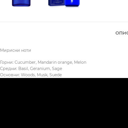
ОПИ
Мирисни ноти
Горни: Cucumber, Mandarin orange, Melon
Средни: Basil, Geranium, Sage
Основни: Woods, Musk, Suede