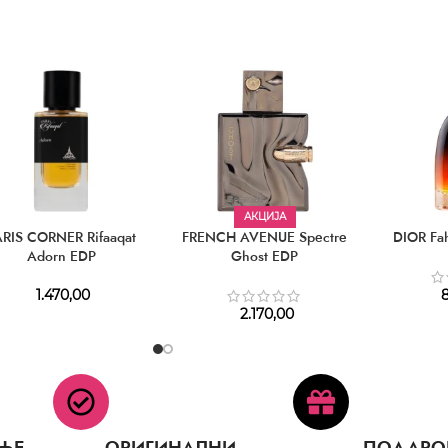
АКЦИЈА
ARIS CORNER Rifaaqat
FRENCH AVENUE Spectre
DIOR Fah
Adorn EDP
Ghost EDP
1.470,00
8
2.170,00
ЊЕ
ОРИГИНАЛНИ
ПОДАРО