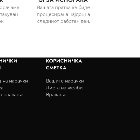
порачаме
Вашата пратка ќе биде
пакуван
процесирана најдоцна
к.
следниот работен ден.
НИЧКИ
КОРИСНИЧКА
И
СМЕТКА
 на нарачки
Вашите нарачки
ка
Листа на желби
а плаќање
Враќање