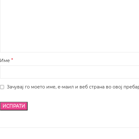
*
Име
Зачувај го моето име, е-маил и веб страна во овој преба