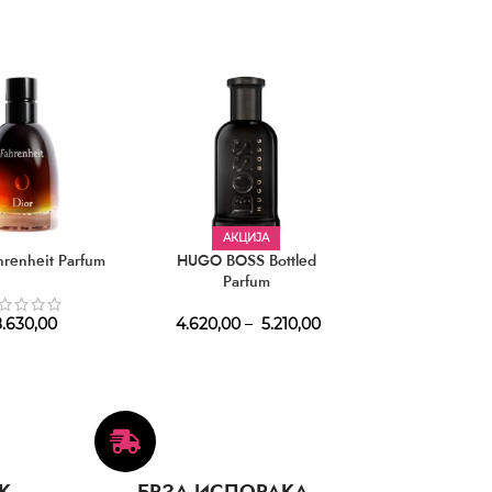
АКЦИЈА
renheit Parfum
HUGO BOSS Bottled
BURBERRY Wee
Parfum
Men E
.630,00
4.620,00
–
5.210,00
3.080,
К
БРЗА ИСПОРАКА