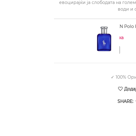
евоцирајќи ја слободата на голем
води и 
RALPH LAUREN Polo B
Нема на залиха
✓ 100% Ор
Дода
SHARE: