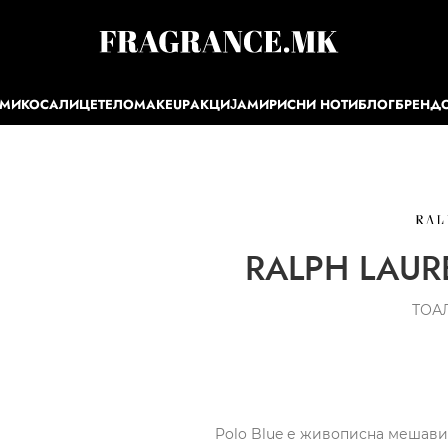
ЕМИ
КОСА
ЛИЦЕ
ТЕЛО
MAKEUP
АКЦИЈА
МИРИСНИ НОТИ
БЛОГ
БРЕНД
RALPH LAURE
ТОА
Polo Blue е живописна мешавин