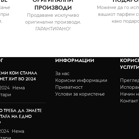
ПРОИЗВОДИ
ќање
Можеме да го ис
 при
вашиот парфем с
Продаваме исклучиво
.
како подаро
оригинални производи.
ГАРАНТИРАНО!
Г
ИНФОРМАЦИИ
КОРИС
УСЛУГ
ЕМИ КОИ СТАНАА
За нас
НЕТ ХИТ ВО 2024
Корисни информации
Преглед
Приватност
Испора
/2024
Нема
Услови за користење
Начин н
тари
Контакт
О ТРЕБА ДА ЗНАЕТЕ
TTAFA НА ЕДНО
О
2024
Нема
тари