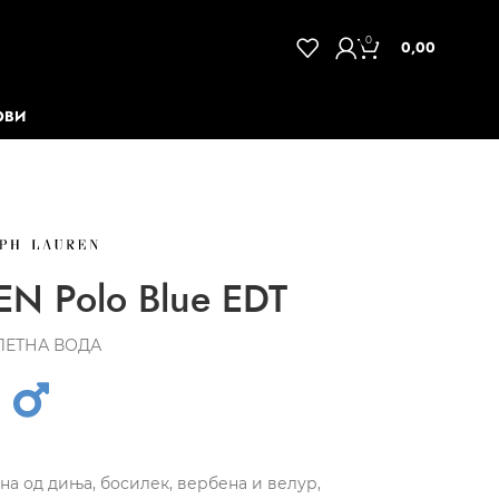
0
0,00
ОВИ
N Polo Blue EDT
ЛЕТНА ВОДА
а од диња, босилек, вербена и велур,