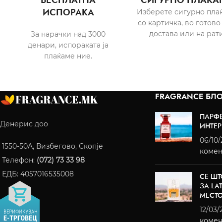
ИСПОРАКА
Изберете сигурно пла
со картичка, во готово
достава или на рати
За нарачки над 3000
денари, испораката ја
плаќаме ние.
FRAGRANCE БЛО
ПАРФ
Денерис доо
ИНТЕР
06/10
1550-50A, Визбегово, Скопје
комен
Телефон:
(072) 73 33 98
ЕДБ: 4057016535008
СЕ ШТ
ЗА LA
МЕСТ
12/03/
комен