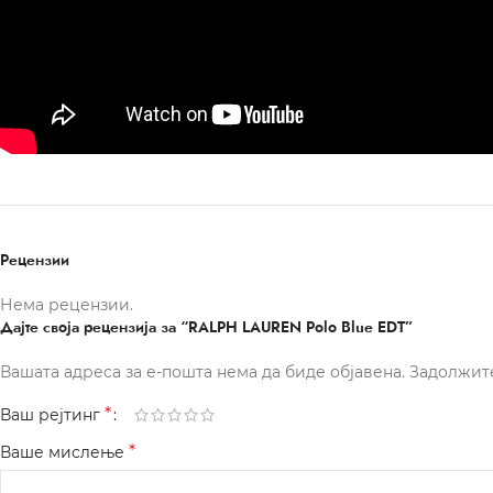
Рецензии
Нема рецензии.
Дајте своја рецензија за “RALPH LAUREN Polo Blue EDT”
Вашата адреса за е-пошта нема да биде објавена.
Задолжит
*
Ваш рејтинг
*
Ваше мислење