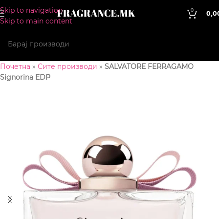
Skip to navigation
0
0,0
Skip to main content
Почетна
»
Сите производи
»
SALVATORE FERRAGAMO
Signorina EDP