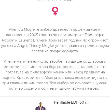
Alien од Mugler е амбер дрвенест парфем за жени,
лансиран во 2005 година од парфимерите Dominique
Ropion и Laurent Bruyere. Тринаесет години по огромниот
успех на Angel, Thierry Mugler уште еднаш го предизвикува
светот на парфимеријата.
Alien е магичен еликсир заробен во шише со длабока и
мистериозна виолетова боја со форма на талисман, што
потсетува на филозофски камен или некој предмет на
војник. Креаторите на Alien ја засноваа композицијата на
три главни линии: топол, бел амбер во основата, шумски
ноти во срцето и сончев индиски јасмин на врвот.
MUGLER Alien Refillable EDP 60 ml