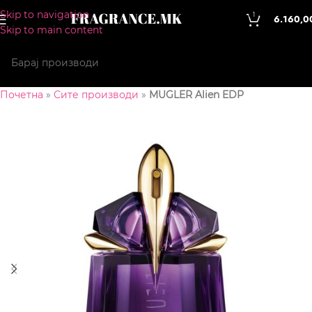
Skip to navigation
1
6.160,0
Skip to main content
Почетна
»
Сите производи
»
MUGLER Alien EDP