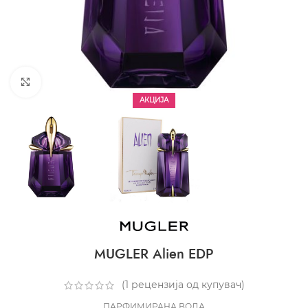
CLICK TO ENLARGE
АКЦИЈА
MUGLER Alien EDP
(
1
рецензија од купувач)
ПАРФИМИРАНА ВОДА