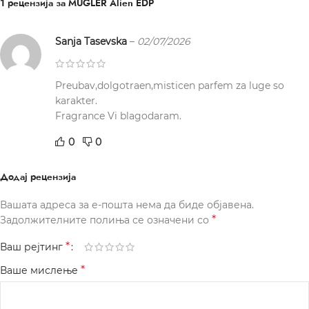
1 рецензија за
MUGLER Alien EDP
Sanja Tasevska
–
02/07/2026
Preubav,dolgotraen,misticen parfem za luge so
karakter.
Fragrance Vi blagodaram.
0
0
Додај рецензија
Вашата адреса за е-пошта нема да биде објавена.
*
Задолжителните полиња се означени со
*
Ваш рејтинг
*
Ваше мислење