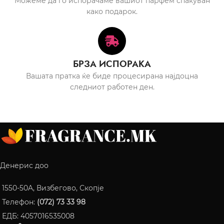
Можеме да го испорачаме вашиот парфем спакуван
како подарок.
БРЗА ИСПОРАКА
Вашата пратка ќе биде процесирана најдоцна
следниот работен ден.
Денерис доо
1550-50A, Визбегово, Скопје
Телефон:
(072) 73 33 98
ЕДБ: 4057016535008