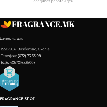
следниот работен ден.
Денерис доо
1550-50A, Визбегово, Скопје
Телефон:
(072) 73 33 98
ЕДБ: 4057016535008
FRAGRANCE БЛОГ