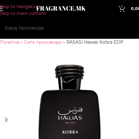
Skip to navigation
0
0,0
Skip to main content
Почетна
»
Сите производи
»
RASASI Hawas Kobra EDP