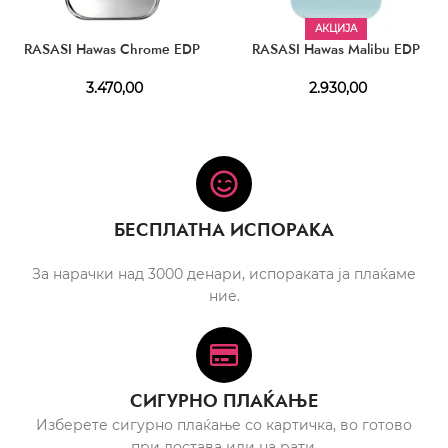
АКЦИЈА
RASASI Hawas Chrome EDP
RASASI Hawas Malibu EDP
3.470,00
2.930,00
БЕСПЛАТНА ИСПОРАКА
За нарачки над 3000 денари, испораката ја плаќаме
ние.
СИГУРНО ПЛАЌАЊЕ
Изберете сигурно плаќање со картичка, во готово
при достава или на рати.