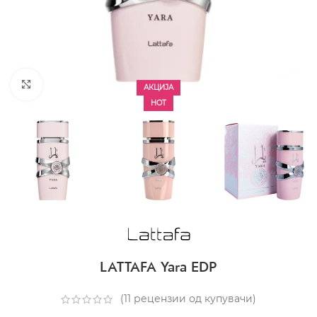
CLICK TO ENLARGE
АКЦИЈА
HOT
LATTAFA Yara EDP
(
11
рецензии од купувачи)