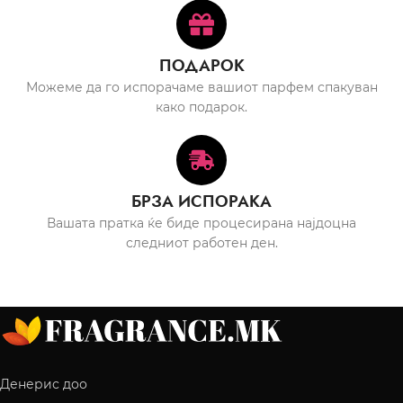
ПОДАРОК
Можеме да го испорачаме вашиот парфем спакуван
како подарок.
БРЗА ИСПОРАКА
Вашата пратка ќе биде процесирана најдоцна
следниот работен ден.
Денерис доо