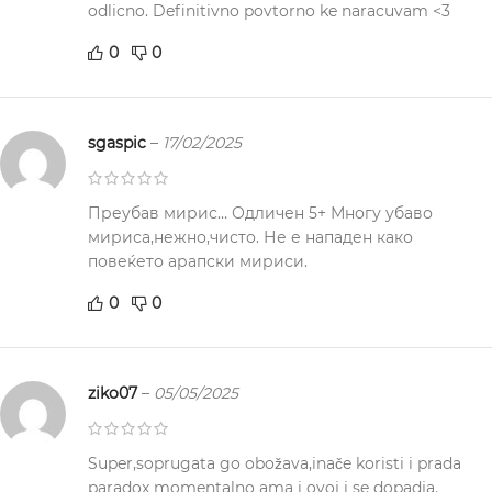
odlicno. Definitivno povtorno ke naracuvam <3
0
0
sgaspic
–
17/02/2025
Преубав мирис… Одличен 5+ Многу убаво
мириса,нежно,чисто. Не е нападен како
повеќето арапски мириси.
0
0
ziko07
–
05/05/2025
Super,soprugata go obožava,inače koristi i prada
paradox momentalno ama i ovoj i se dopadja.