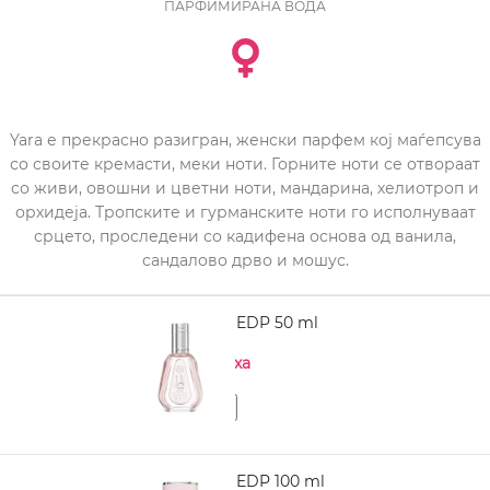
ПАРФИМИРАНА ВОДА
Yara е прекрасно разигран, женски парфем кој маѓепсува
со своите кремасти, меки ноти. Горните ноти се отвораат
со живи, овошни и цветни ноти, мандарина, хелиотроп и
орхидеја. Тропските и гурманските ноти го исполнуваат
срцето, проследени со кадифена основа од ванила,
сандалово дрво и мошус.
LATTAFA Yara EDP 50 ml
Нема на залиха
LATTAFA Yara EDP 100 ml