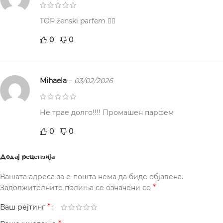
TOP ženski parfem 👍🏻
0
0
Mihaela
–
03/02/2026
Не трае долго!!!! Промашен парфем
0
0
Додај рецензија
Вашата адреса за е-пошта нема да биде објавена.
*
Задолжителните полиња се означени со
*
Ваш рејтинг