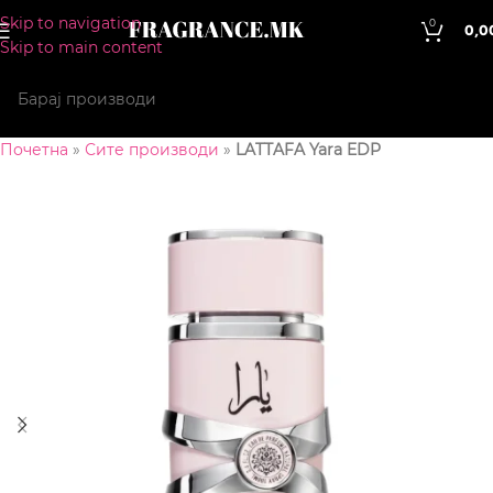
Skip to navigation
0
0,0
Skip to main content
Почетна
»
Сите производи
»
LATTAFA Yara EDP