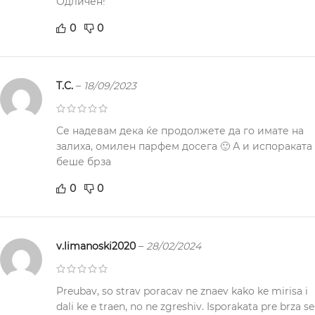
Одличен!
0
0
T.C.
–
18/09/2023
Се надевам дека ќе продолжете да го имате на
залиха, омилен парфем досега 🙂 А и испораката
беше брза
0
0
v.limanoski2020
–
28/02/2024
Preubav, so strav poracav ne znaev kako ke mirisa i
dali ke e traen, no ne zgreshiv. Isporakata pre brza se