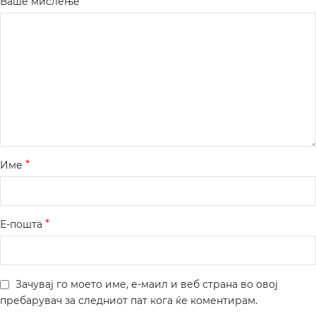
*
Ваше мислење
*
Име
*
Е-пошта
Зачувај го моето име, е-маил и веб страна во овој
пребарувач за следниот пат кога ќе коментирам.