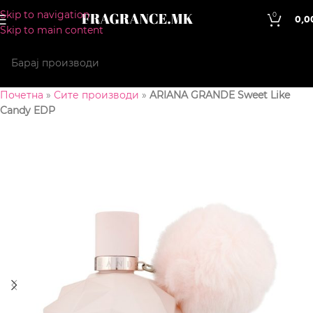
Skip to navigation
0
0,0
Skip to main content
Почетна
»
Сите производи
»
ARIANA GRANDE Sweet Like
Candy EDP