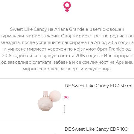
Sweet Like Candy на Ariana Grande е цветно-овошен
гурмански мирис за жени. Овој мирис е трет по ред на поп
ѕвездата, после успешните лансирања на Ari од 2015 година
и унисекс мирисот наречен по нејзиниот брат Frankie од
2016 година и се појавува истата 2016 година. Инспириран
од заводливо слатката, забавна и секси личност на Ариана,
мирис совршен за флерт и искушенија.
ARIANA GRANDE Sweet Like Candy EDP 50 ml
Нема на залиха
ARIANA GRANDE Sweet Like Candy EDP 100