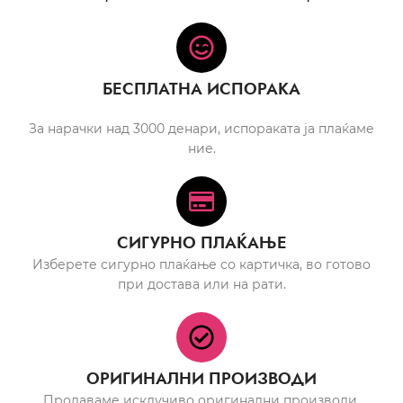
БЕСПЛАТНА ИСПОРАКА
За нарачки над 3000 денари, испораката ја плаќаме
ние.
СИГУРНО ПЛАЌАЊЕ
Изберете сигурно плаќање со картичка, во готово
при достава или на рати.
ОРИГИНАЛНИ ПРОИЗВОДИ
Продаваме исклучиво оригинални производи.