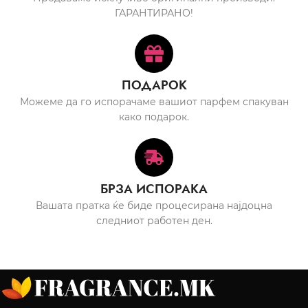
ГАРАНТИРАНО!
ПОДАРОК
Можеме да го испорачаме вашиот парфем спакуван
како подарок.
БРЗА ИСПОРАКА
Вашата пратка ќе биде процесирана најдоцна
следниот работен ден.