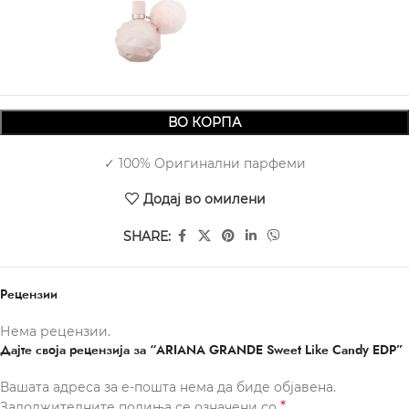
ml
2.980,00
ВО КОРПА
✓ 100% Оригинални парфеми
Додај во омилени
SHARE:
Рецензии
Нема рецензии.
Дајте своја рецензија за “ARIANA GRANDE Sweet Like Candy EDP”
Вашата адреса за е-пошта нема да биде објавена.
*
Задолжителните полиња се означени со