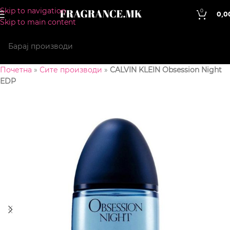
Skip to navigation
0
0,0
Skip to main content
Почетна
»
Сите производи
»
CALVIN KLEIN Obsession Night
EDP