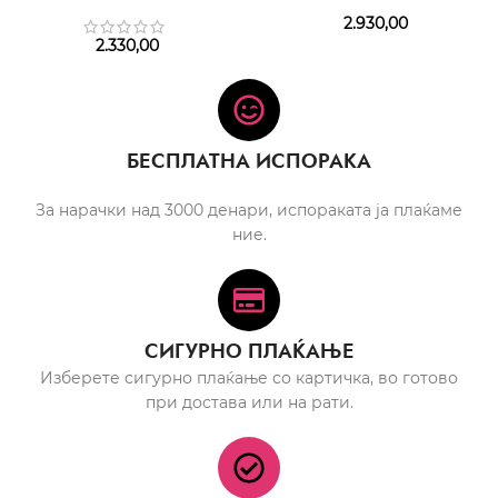
SG 75 ml
2.930,00
2.330,00
БЕСПЛАТНА ИСПОРАКА
За нарачки над 3000 денари, испораката ја плаќаме
ние.
СИГУРНО ПЛАЌАЊЕ
Изберете сигурно плаќање со картичка, во готово
при достава или на рати.