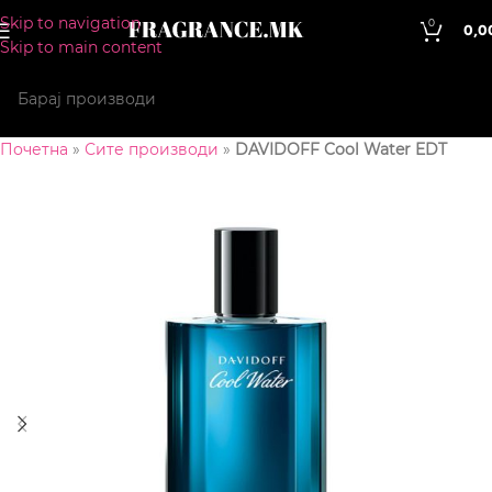
Skip to navigation
0
0,0
Skip to main content
Почетна
»
Сите производи
»
DAVIDOFF Cool Water EDT