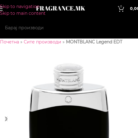
Skip to navigation
0
0,0
Skip to main content
Почетна
»
Сите производи
»
MONTBLANC Legend EDT