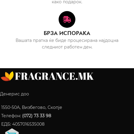
како подарок.
БРЗА ИСПОРАКА
Вашата пратка ќе биде процесирана најдоцна
следниот работен ден.
Денерис доо
1550-50A, Визбегово, Скопје
Телефон:
(072) 73 33 98
ЕДБ: 4057016535008