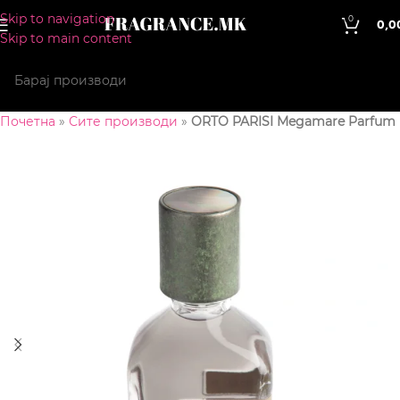
Skip to navigation
0
0,0
Skip to main content
Почетна
»
Сите производи
»
ORTO PARISI Megamare Parfum