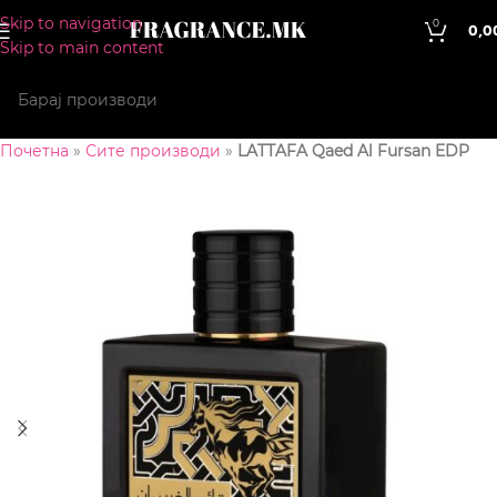
Skip to navigation
0
0,0
Skip to main content
Почетна
»
Сите производи
»
LATTAFA Qaed Al Fursan EDP