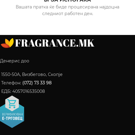
Вашата пратка ќе биде процесирана најдоцна
следниот работен ден.
Денерис доо
1550-50A, Визбегово, Скопје
Телефон:
(072) 73 33 98
ЕДБ: 4057016535008