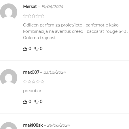
Mersat
–
19/04/2024
Odlicen parfem za prolet/leto , parfemot e kako
kombinacija na aventus creed i baccarat rouge 540 .
Golema trajnost
0
0
max007
–
23/05/2024
predobar
0
0
maki08sk
–
26/06/2024