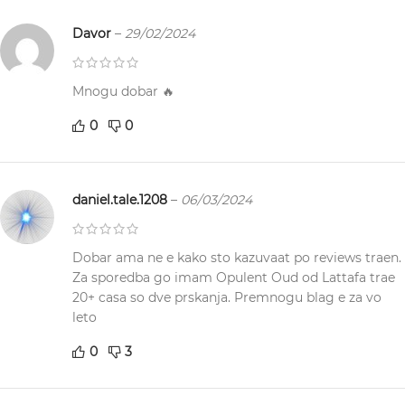
Davor
–
29/02/2024
Mnogu dobar 🔥
0
0
daniel.tale.1208
–
06/03/2024
Dobar ama ne e kako sto kazuvaat po reviews traen.
Za sporedba go imam Opulent Oud od Lattafa trae
20+ casa so dve prskanja. Premnogu blag e za vo
leto
0
3