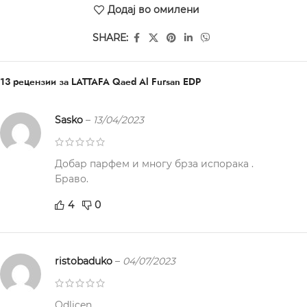
Додај во омилени
SHARE:
13 рецензии за
LATTAFA Qaed Al Fursan EDP
Sasko
–
13/04/2023
Добар парфем и многу брза испорака .
Браво.
4
0
ristobaduko
–
04/07/2023
Odlicen