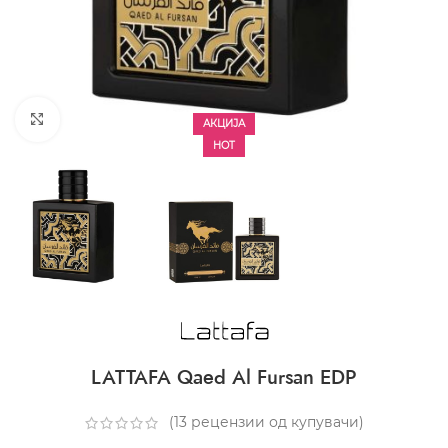
CLICK TO ENLARGE
АКЦИЈА
HOT
LATTAFA Qaed Al Fursan EDP
(
13
рецензии од купувачи)