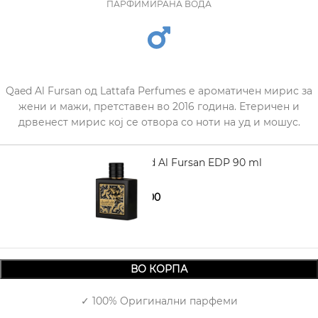
ПАРФИМИРАНА ВОДА
Qaed Al Fursan од Lattafa Perfumes е ароматичен мирис за
жени и мажи, претставен во 2016 година. Етеричен и
дрвенест мирис кој се отвора со ноти на уд и мошус.
LATTAFA Qaed Al Fursan EDP 90 ml
1.240,00
1.730,00
ВО КОРПА
✓ 100% Оригинални парфеми