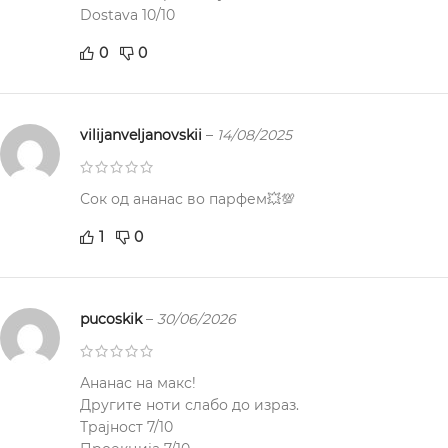
Dostava 10/10
0
0
vilijanveljanovskii
–
14/08/2025
Сок од ананас во парфем💥💯
1
0
pucoskik
–
30/06/2026
Ананас на макс!
Другите ноти слабо до израз.
Трајност 7/10