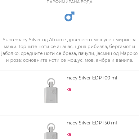
ПАРФИМИРАНА ВОДА
Supremacy Silver од Afnan е дрвенесто-мошусен мирис за
мажи. Горните ноти се ананас, црна рибизла, бергамот и
јаболко; средните ноти се бреза, пачули, јасмин од Мароко
и роза; основните ноти се мошус, мов, амбра и ванила.
AFNAN Supremacy Silver EDP 100 ml
Нема на залиха
AFNAN Supremacy Silver EDP 150 ml
Нема на залиха