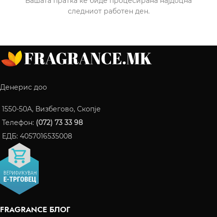
Вашата пратка ќе биде процесирана најдоцна
следниот работен ден.
Денерис доо
1550-50A, Визбегово, Скопје
Телефон:
(072) 73 33 98
ЕДБ: 4057016535008
FRAGRANCE БЛОГ