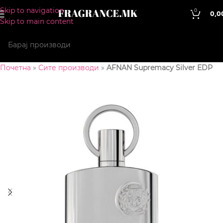
Skip to navigation
0
0,0
Skip to main content
Почетна
»
Сите производи
»
AFNAN Supremacy Silver EDP