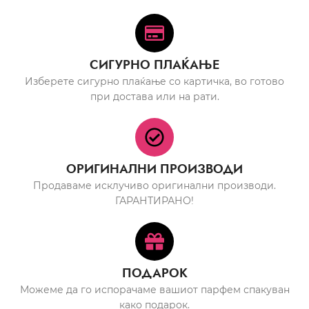
СИГУРНО ПЛАЌАЊЕ
Изберете сигурно плаќање со картичка, во готово
при достава или на рати.
ОРИГИНАЛНИ ПРОИЗВОДИ
Продаваме исклучиво оригинални производи.
ГАРАНТИРАНО!
ПОДАРОК
Можеме да го испорачаме вашиот парфем спакуван
како подарок.