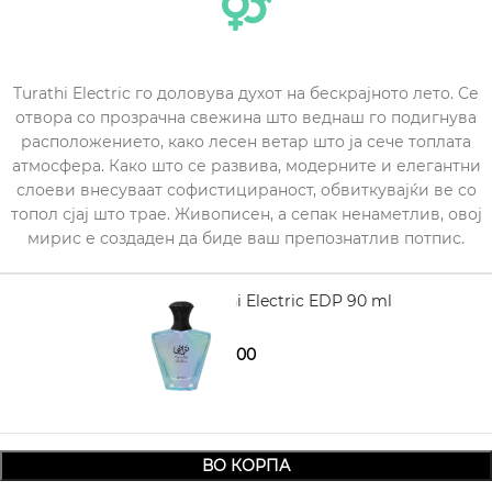
Turathi Electric го доловува духот на бескрајното лето. Се
отвора со прозрачна свежина што веднаш го подигнува
расположението, како лесен ветар што ја сече топлата
атмосфера. Како што се развива, модерните и елегантни
слоеви внесуваат софистицираност, обвиткувајќи ве со
топол сјај што трае. Живописен, а сепак ненаметлив, овој
мирис е создаден да биде ваш препознатлив потпис.
AFNAN Turathi Electric EDP 90 ml
2.090,00
2.630,00
ВО КОРПА