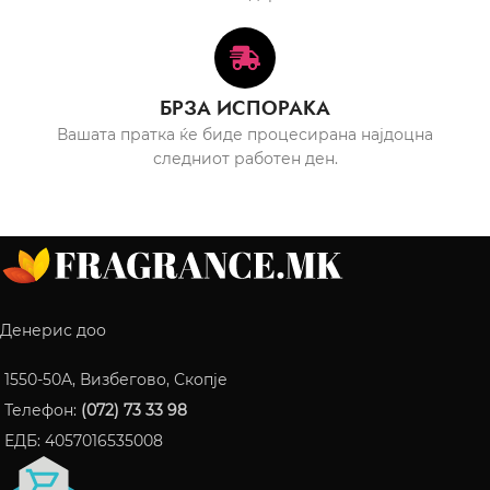
БРЗА ИСПОРАКА
Вашата пратка ќе биде процесирана најдоцна
следниот работен ден.
Денерис доо
1550-50A, Визбегово, Скопје
Телефон:
(072) 73 33 98
ЕДБ: 4057016535008