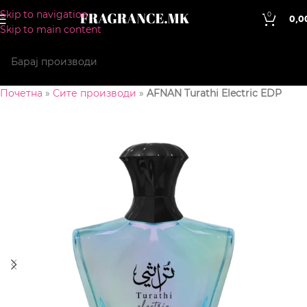
Skip to navigation
0
0,0
Skip to main content
Почетна
»
Сите производи
»
AFNAN Turathi Electric EDP