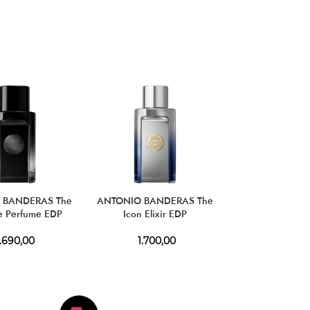
 BANDERAS The
ANTONIO BANDERAS The
ANTONIO BAND
e Perfume EDP
Icon Elixir EDP
Icon E
.690,00
1.700,00
1.690,