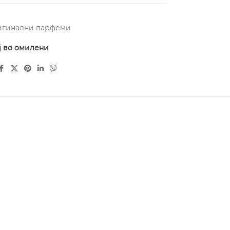
игинални парфеми
ј во омилени