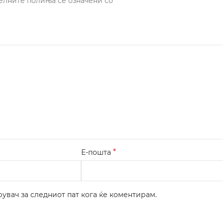
*
елните полиња се означени со
*
Е-пошта
рувач за следниот пат кога ќе коментирам.