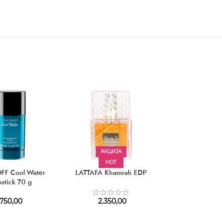
АКЦИЈА
HOT
АКЦИЈ
FF Cool Water
LATTAFA Khamrah EDP
CALVIN KLEIN E
stick 70 g
Men E
750,00
2.350,00
2.040,