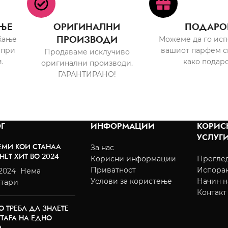
ЊЕ
ОРИГИНАЛНИ
ПОДАРО
ПРОИЗВОДИ
ќање
Можеме да го ис
 при
вашиот парфем с
Продаваме исклучиво
.
како подаро
оригинални производи.
ГАРАНТИРАНО!
Г
ИНФОРМАЦИИ
КОРИС
УСЛУГ
ЕМИ КОИ СТАНАА
За нас
НЕТ ХИТ ВО 2024
Корисни информации
Преглед
Приватност
Испора
/2024
Нема
Услови за користење
Начин н
тари
Контакт
О ТРЕБА ДА ЗНАЕТЕ
TTAFA НА ЕДНО
О