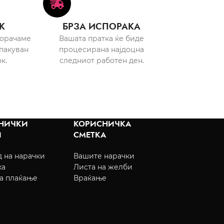
К
БРЗА ИСПОРАКА
порачаме
Вашата пратка ќе биде
пакуван
процесирана најдоцна
к.
следниот работен ден.
НИЧКИ
КОРИСНИЧКА
И
СМЕТКА
 на нарачки
Вашите нарачки
ка
Листа на желби
а плаќање
Враќање