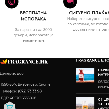
БЕСПЛАТНА
СИГУРНО ПЛАЌА
ИСПОРАКА
Изберете сигурно пла
со картичка, во готово
достава или на рати
За нарачки над 3000
денари, испораката ја
плаќаме ние.
FRAGRANCE БЛО
ПАРФ
Денерис доо
ИНТЕР
06/10
1550-50A, Визбегово, Скопје
комен
Телефон:
(072) 73 33 98
ЕДБ: 4057016535008
СЕ ШТ
ЗА LA
МЕСТ