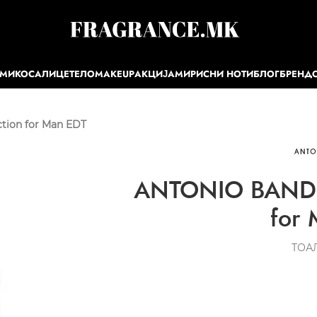
ЕМИ
КОСА
ЛИЦЕ
ТЕЛО
MAKEUP
АКЦИЈА
МИРИСНИ НОТИ
БЛОГ
БРЕНД
ion for Man EDT
ANTONIO BANDE
for
ТОА