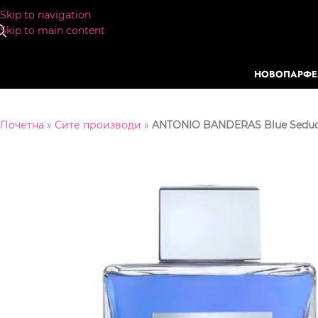
Skip to navigation
Skip to main content
НОВО
ПАРФ
Почетна
»
Сите производи
»
ANTONIO BANDERAS Blue Seduct