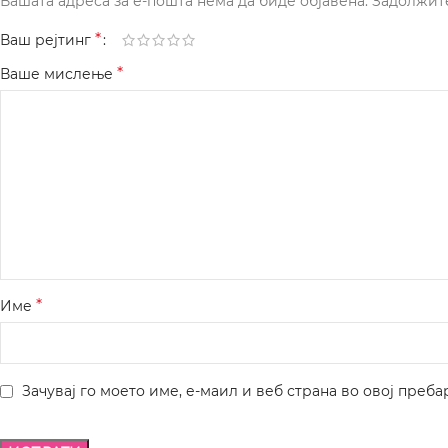
Вашата адреса за е-пошта нема да биде објавена.
Задолжит
*
Ваш рејтинг
*
Ваше мислење
*
Име
Зачувај го моето име, е-маил и веб страна во овој преба