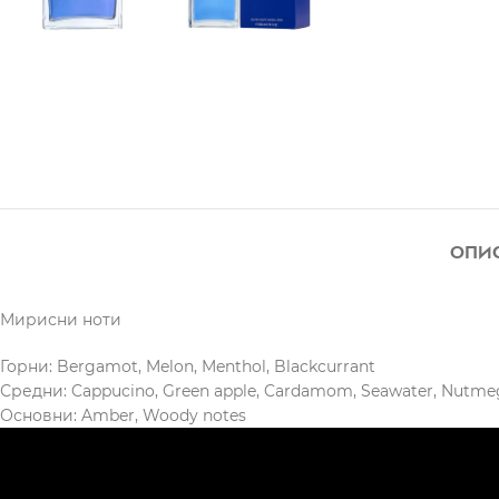
ОПИ
Мирисни ноти
Горни: Bergamot, Melon, Menthol, Blackcurrant
Средни: Cappucino, Green apple, Cardamom, Seawater, Nutme
Основни: Amber, Woody notes