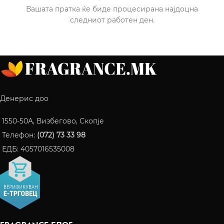
Вашата пратка ќе биде процесирана најдоцна
следниот работен ден.
Денерис доо
1550-50A, Визбегово, Скопје
Телефон:
(072) 73 33 98
ЕДБ: 4057016535008