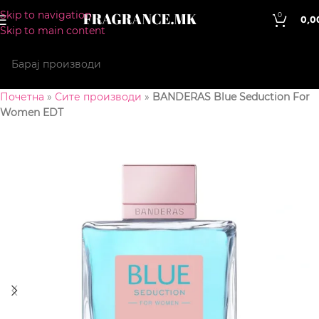
Skip to navigation
0
0,0
Skip to main content
Почетна
»
Сите производи
»
BANDERAS Blue Seduction For
Women EDT