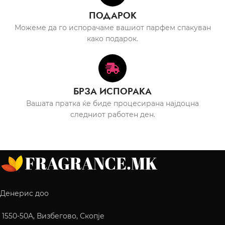
ПОДАРОК
Можеме да го испорачаме вашиот парфем спакуван
како подарок.
БРЗА ИСПОРАКА
Вашата пратка ќе биде процесирана најдоцна
следниот работен ден.
Денерис доо
1550-50A, Визбегово, Скопје