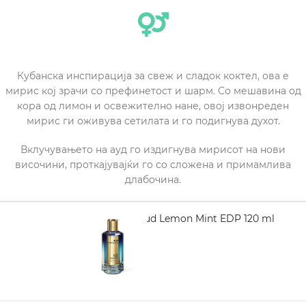
Кубанска инспирација за свеж и сладок коктел, ова е
мирис кој зрачи со префинетост и шарм. Со мешавина од
кора од лимон и освежително нане, овој извонреден
мирис ги оживува сетилата и го подигнува духот.
Вклучувањето на ауд го издигнува мирисот на нови
височини, проткајувајќи го со сложена и примамлива
длабочина.
MANCERA Aoud Lemon Mint EDP 120 ml
6.180,00