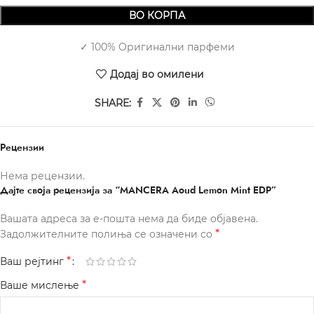
ВО КОРПА
✓ 100% Оригинални парфеми
Додај во омилени
SHARE:
Рецензии
Нема рецензии.
Дајте своја рецензија за “MANCERA Aoud Lemon Mint EDP”
Вашата адреса за е-пошта нема да биде објавена.
*
Задолжителните полиња се означени со
*
Ваш рејтинг
*
Ваше мислење