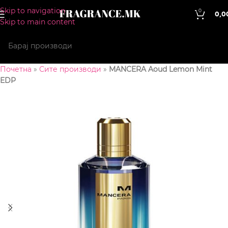
Skip to navigation
0
0,0
Skip to main content
Почетна
»
Сите производи
»
MANCERA Aoud Lemon Mint
EDP