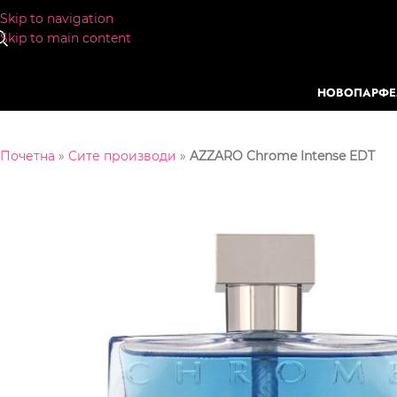
Skip to navigation
Skip to main content
НОВО
ПАРФ
Почетна
»
Сите производи
»
AZZARO Chrome Intense EDT