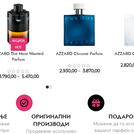
АКЦИЈА
HOT
ZARO The Most Wanted
AZZARO Chrome Parfum
AZZARO C
Parfum
2.820,
2.930,00
–
3.870,00
.790,00
–
5.470,00
ЊЕ
ОРИГИНАЛНИ
ПОДАРО
ПРОИЗВОДИ
ќање
Можеме да го ис
 при
вашиот парфем с
Продаваме исклучиво