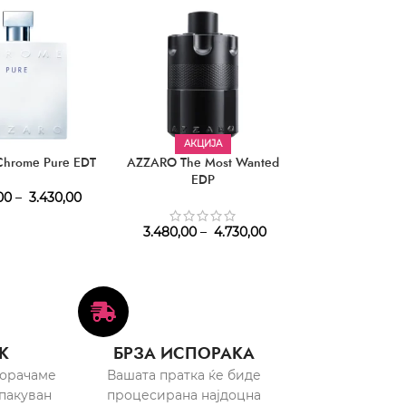
АКЦИЈА
hrome Pure EDT
AZZARO The Most Wanted
AZZARO Chrom
EDP
2015 E
00
–
3.430,00
2.970,
3.480,00
–
4.730,00
К
БРЗА ИСПОРАКА
порачаме
Вашата пратка ќе биде
пакуван
процесирана најдоцна