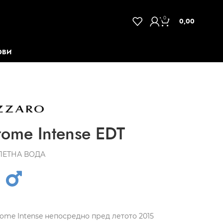
0
0,00
ОВИ
ome Intense EDT
ЛЕТНА ВОДА
rome Intense непосредно пред летото 2015