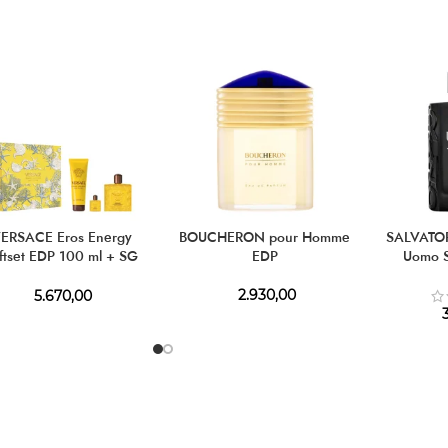
ERSACE Eros Energy
BOUCHERON pour Homme
SALVATO
ftset EDP 100 ml + SG
EDP
Uomo S
150 ml + EDP 5 ml
2.930,00
5.670,00
3