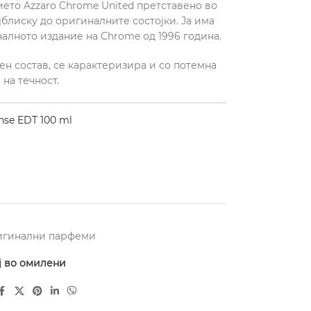
ието Azzaro Chrome United претставено во
ајблиску до оригиналните состојки. Ја има
алното издание на Chrome од 1996 година.
н состав, се карактеризира и со потемна
 на течност.
se EDT 100 ml
игинални парфеми
ј во омилени