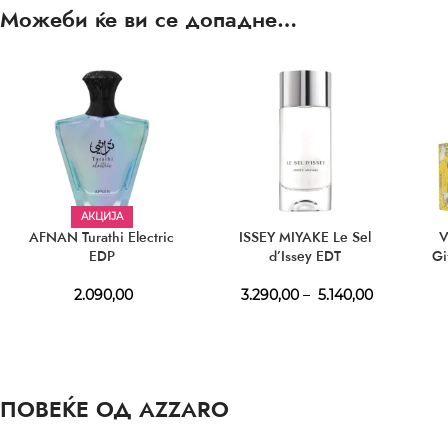
Можеби ќе ви се допадне…
АКЦИЈА
AFNAN Turathi Electric
ISSEY MIYAKE Le Sel
V
EDP
d’Issey EDT
Gi
2.090,00
3.290,00
–
5.140,00
ПОВЕЌЕ ОД AZZARO