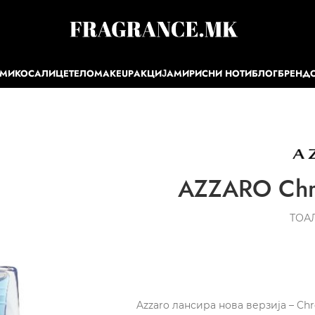
ЕМИ
КОСА
ЛИЦЕ
ТЕЛО
MAKEUP
АКЦИЈА
МИРИСНИ НОТИ
БЛОГ
БРЕНД
AZZARO Chr
ТОА
Azzaro лансира нова верзија – Ch