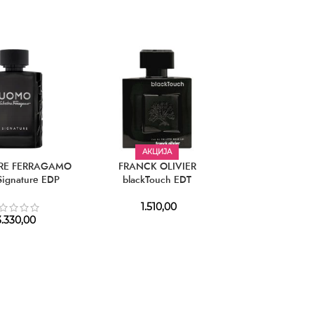
АКЦИЈА
АКЦИЈ
RE FERRAGAMO
FRANCK OLIVIER
LATTAFA Ragh
ignature EDP
blackTouch EDT
Intense 
1.510,00
1.290,
.330,00