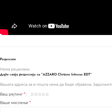
Рецензии
Нема рецензии.
Дајте своја рецензија за “AZZARO Chrome Intense EDT”
Вашата адреса за е-пошта нема да биде објавена.
Задолжит
*
Ваш рејтинг
*
Ваше мислење