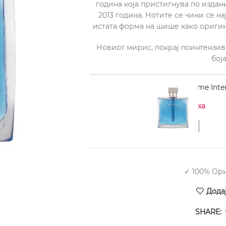
година која пристигнува по издан
2013 година. Нотите се чини се н
истата форма на шише како оригин
Новиот мирис, покрај поинтензиве
боја
AZZARO Chrome Inten
Нема на залиха
✓ 100% Ор
Дода
SHARE: