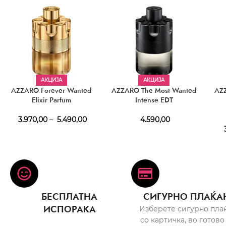
АКЦИЈА
АКЦИЈА
AZZARO Forever Wanted
AZZARO The Most Wanted
AZ
Elixir Parfum
Intense EDT
3.970,00
–
5.490,00
4.590,00
3
БЕСПЛАТНА
СИГУРНО ПЛАЌА
ИСПОРАКА
Изберете сигурно пла
со картичка, во готово