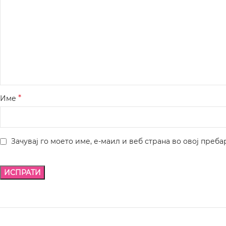
*
Име
Зачувај го моето име, е-маил и веб страна во овој преба