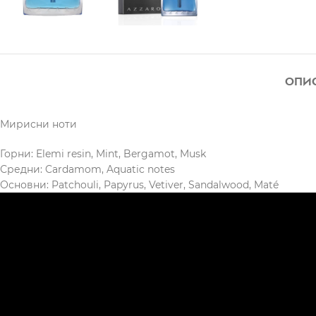
ОПИ
Мирисни ноти
Горни: Elemi resin, Mint, Bergamot, Musk
Средни: Cardamom, Aquatic notes
Основни: Patchouli, Papyrus, Vetiver, Sandalwood, Maté