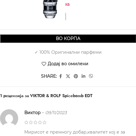
Нема на залиха
ВО КОРПА
✓ 100% Оригинални парфеми
Додај во омилени
SHARE:
1 рецензија за
VIKTOR & ROLF Spicebomb EDT
Виктор
–
09/11/2023
Мирисот е премногу добар,квалитет кој е за