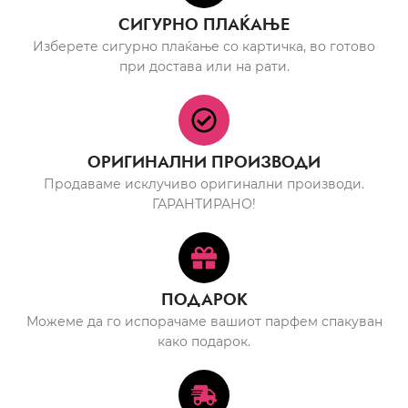
СИГУРНО ПЛАЌАЊЕ
Изберете сигурно плаќање со картичка, во готово
при достава или на рати.
ОРИГИНАЛНИ ПРОИЗВОДИ
Продаваме исклучиво оригинални производи.
ГАРАНТИРАНО!
ПОДАРОК
Можеме да го испорачаме вашиот парфем спакуван
како подарок.