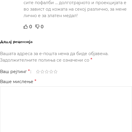
сите пофалби … долготрајното и проекцијата е
во завист од кожата на секој различно, за мене
лично е за златен медал!
0
0
Додај рецензија
Вашата адреса за е-пошта нема да биде објавена.
*
Задолжителните полиња се означени со
*
Ваш рејтинг
*
Ваше мислење