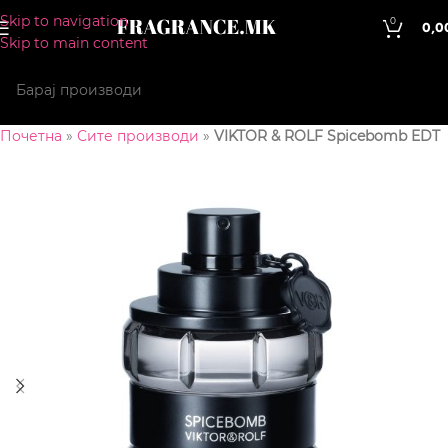
Skip to navigation
0
0,0
Skip to main content
Почетна
»
Сите производи
»
VIKTOR & ROLF Spicebomb EDT