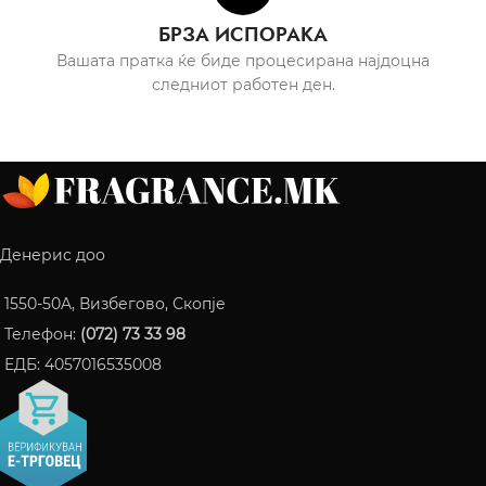
БРЗА ИСПОРАКА
Вашата пратка ќе биде процесирана најдоцна
следниот работен ден.
Денерис доо
1550-50A, Визбегово, Скопје
Телефон:
(072) 73 33 98
ЕДБ: 4057016535008