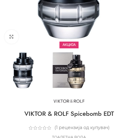
CLICK TO ENLARGE
АКЦИЈА
VIKTOR & ROLF Spicebomb EDT
(
1
рецензија од купувач)
ТОАЛЕТНА ВОДА