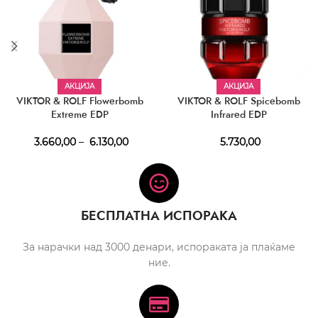
АКЦИЈА
АКЦИЈА
VIKTOR & ROLF Flowerbomb
VIKTOR & ROLF Spicebomb
Extreme EDP
Infrared EDP
3.660,00
–
6.130,00
5.730,00
БЕСПЛАТНА ИСПОРАКА
За нарачки над 3000 денари, испораката ја плаќаме
ние.