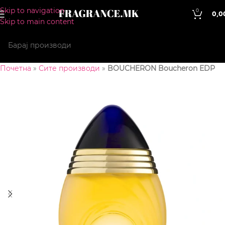
Skip to navigation
0
0,0
Skip to main content
Почетна
»
Сите производи
»
BOUCHERON Boucheron EDP