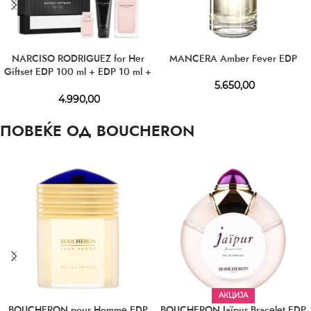
NARCISO RODRIGUEZ for Her
MANCERA Amber Fever EDP
Giftset EDP 100 ml + EDP 10 ml +
BL 50 ml
5.650,00
4.990,00
ПОВЕЌЕ ОД BOUCHERON
АКЦИЈА
BOUCHERON pour Homme EDP
BOUCHERON Jaïpur Bracelet EDP