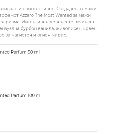
азигран и поинтензивен. Создаден за мажи
 парфемот Azzaro The Most Wanted за мажи
харизма. Интензивен дрвенесто-зачинест
сензуална бурбон ванила, живописен црвен
о за магнетен и огнен мирис.
nted Parfum 50 ml
nted Parfum 100 ml