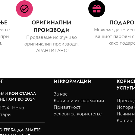
ЊЕ
ОРИГИНАЛНИ
ПОДАРО
ПРОИЗВОДИ
ќање
Можеме да го ис
 при
вашиот парфем с
Продаваме исклучиво
.
како подаро
оригинални производи.
ГАРАНТИРАНО!
Г
ИНФОРМАЦИИ
КОРИС
УСЛУГ
ЕМИ КОИ СТАНАА
За нас
НЕТ ХИТ ВО 2024
Корисни информации
Преглед
Приватност
Испора
/2024
Нема
Услови за користење
Начин н
тари
Контакт
О ТРЕБА ДА ЗНАЕТЕ