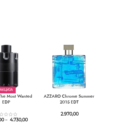
АКЦИЈА
he Most Wanted
AZZARO Chrome Summer
AZZARO Wanted
EDP
2015 EDT
4.740,
2.970,00
00
–
4.730,00