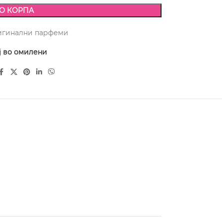
О КОРПА
игинални парфеми
ј во омилени