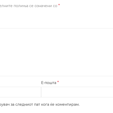
*
елните полиња се означени со
*
Е-пошта
рувач за следниот пат кога ќе коментирам.