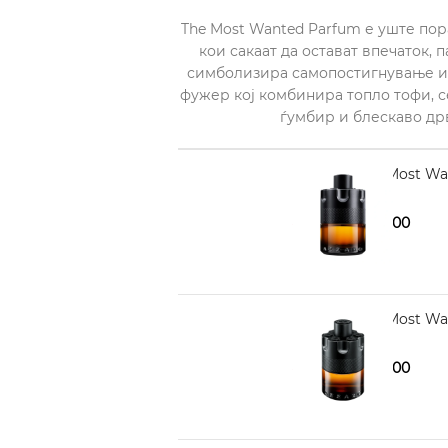
The Most Wanted Parfum е уште пор
кои сакаат да остават впечаток,
симболизира самопостигнување и 
фужер кој комбинира топло тофи, 
ѓумбир и блескаво дрв
AZZARO The Most Wa
3.790,00
4.520,00
AZZARO The Most Wa
5.470,00
6.380,00