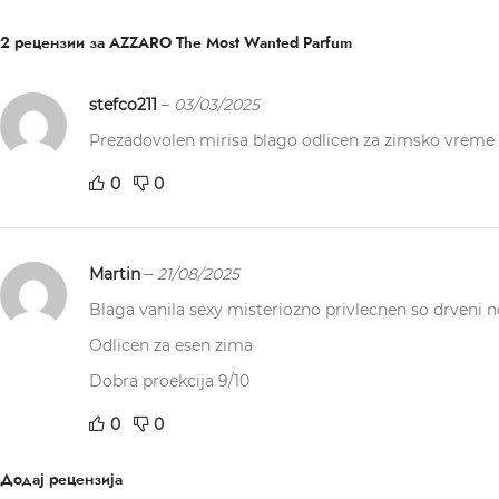
2 рецензии за
AZZARO The Most Wanted Parfum
stefco211
–
03/03/2025
Prezadovolen mirisa blago odlicen za zimsko vreme
0
0
Martin
–
21/08/2025
Blaga vanila sexy misteriozno privlecnen so drveni n
Odlicen za esen zima
Dobra proekcija 9/10
0
0
Додај рецензија