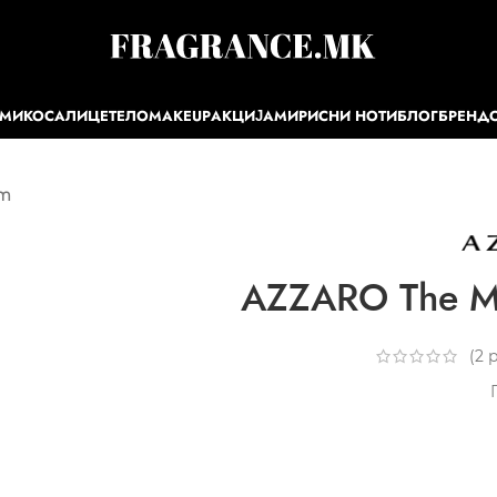
ЕМИ
КОСА
ЛИЦЕ
ТЕЛО
MAKEUP
АКЦИЈА
МИРИСНИ НОТИ
БЛОГ
БРЕНД
um
AZZARO The M
(
2
р