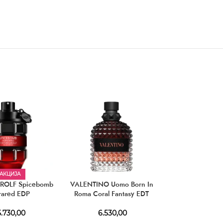
АКЦИЈА
 ROLF Spicebomb
VALENTINO Uomo Born In
4711 Acqua Col
frared EDP
Roma Coral Fantasy EDT
Orange & Ba
.730,00
6.530,00
2.630,