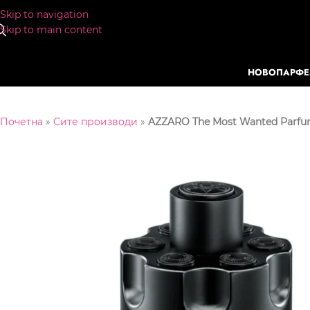
Skip to navigation
Skip to main content
НОВО
ПАРФ
Почетна
»
Сите производи
»
AZZARO The Most Wanted Parf