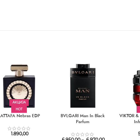
АКЦИЈА
HOT
LATTAFA Nebras EDP
BVLGARI Man In Black
VIKTOR &
Parfum
In
1.890,00
5
6.950,00
–
6.970,00