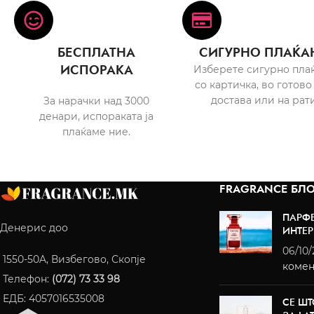
БЕСПЛАТНА
СИГУРНО ПЛАЌА
ИСПОРАКА
Изберете сигурно пла
со картичка, во готово
достава или на рати
За нарачки над 3000
денари, испораката ја
плаќаме ние.
FRAGRANCE БЛО
ПАРФ
Денерис доо
ИНТЕР
06/10
1550-50A, Визбегово, Скопје
комен
Телефон:
(072) 73 33 98
ЕДБ: 4057016535008
СЕ ШТ