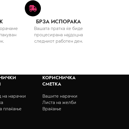
К
БРЗА ИСПОРАКА
порачаме
Вашата пратка ќе биде
пакуван
процесирана најдоцна
к.
следниот работен ден.
НИЧКИ
КОРИСНИЧКА
И
СМЕТКА
 на нарачки
Вашите нарачки
ка
Листа на желби
а плаќање
Враќање