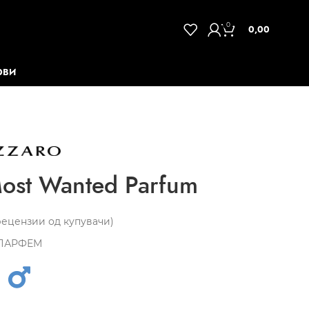
0
0,00
ОВИ
ost Wanted Parfum
ецензии од купувачи)
ПАРФЕМ