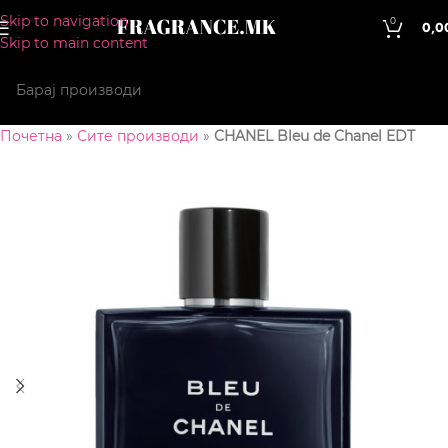
Skip to navigation
0
0,0
Skip to main content
Почетна
»
Сите производи
»
CHANEL Bleu de Chanel EDT