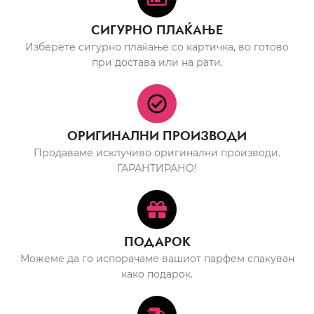
СИГУРНО ПЛАЌАЊЕ
Изберете сигурно плаќање со картичка, во готово
при достава или на рати.
ОРИГИНАЛНИ ПРОИЗВОДИ
Продаваме исклучиво оригинални производи.
ГАРАНТИРАНО!
ПОДАРОК
Можеме да го испорачаме вашиот парфем спакуван
како подарок.