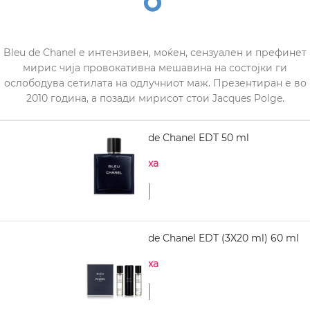
Bleu de Chanel е интензивен, моќен, сензуален и префинет
мирис чија провокативна мешавина на состојки ги
ослободува сетилата на одлучниот маж. Презентиран е во
2010 година, а позади мирисот стои Jacques Polge.
CHANEL Bleu de Chanel EDT 50 ml
Нема на залиха
CHANEL Bleu de Chanel EDT (3X20 ml) 60 ml
Нема на залиха