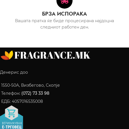
БРЗА ИСПОРАКА
Вашата пратка ќе биде процесирана најдоцна
следниот работен ден.
Денерис доо
1550-50A, Визбегово, Скопје
Телефон:
(072) 73 33 98
ЕДБ: 4057016535008