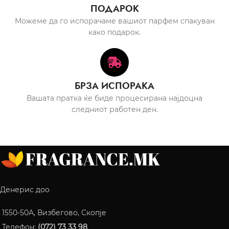
ПОДАРОК
Можеме да го испорачаме вашиот парфем спакуван
како подарок.
БРЗА ИСПОРАКА
Вашата пратка ќе биде процесирана најдоцна
следниот работен ден.
Денерис доо
1550-50A, Визбегово, Скопје
Телефон:
(072) 73 33 98