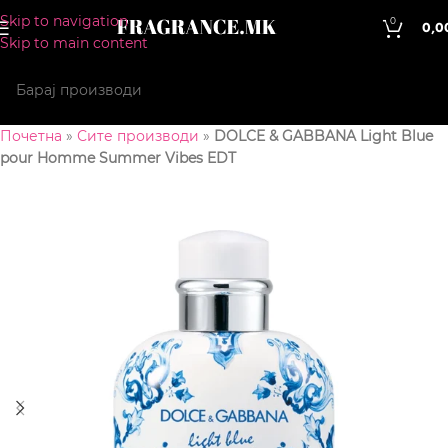
Skip to navigation
0
0,0
Skip to main content
Почетна
»
Сите производи
»
DOLCE & GABBANA Light Blue
pour Homme Summer Vibes EDT