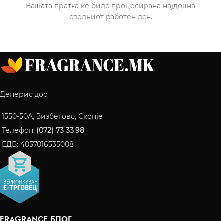
Вашата пратка ќе биде процесирана најдоцна
следниот работен ден.
Денерис доо
1550-50A, Визбегово, Скопје
Телефон:
(072) 73 33 98
ЕДБ: 4057016535008
FRAGRANCE БЛОГ