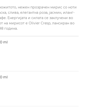
иножитото, нежен прозрачен мирис со ноти
ска, слива, елегантна роза, јасмин, иланг-
афе. Енергијата и силата се заклучени во
 на мирисот е Olivier Cresp, лансиран во
98 година.
0 ml
0 ml