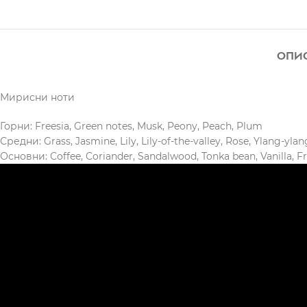
ОПИ
Мирисни ноти
Горни: Freesia, Green notes, Musk, Peony, Peach, Plum
Средни: Grass, Jasmine, Lily, Lily-of-the-valley, Rose, Ylang-ylan
Основни: Coffee, Coriander, Sandalwood, Tonka bean, Vanilla, F