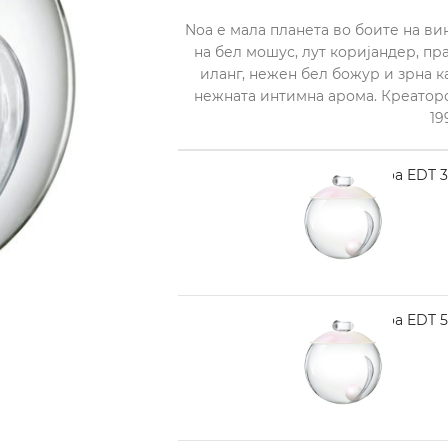
Noa е мала планета во боите на в
на бел мошус, лут коријандер, пра
иланг, нежен бел божур и зрна к
нежната интимна арома. Креаторот
19
CACHAREL Noa EDT 3
1.690,00
CACHAREL Noa EDT 5
2.280,00