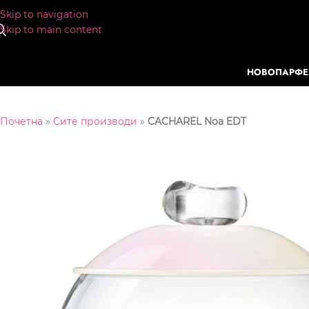
Skip to navigation
Skip to main content
НОВО
ПАРФ
Почетна
»
Сите производи
»
CACHAREL Noa EDT