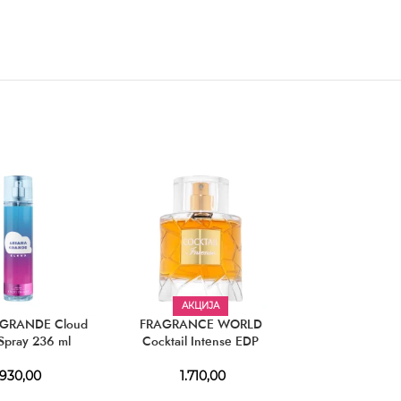
АКЦИЈА
GRANDE Cloud
FRAGRANCE WORLD
PRADA Parad
Spray 236 ml
Cocktail Intense EDP
930,00
1.710,00
5.730,00
–
8