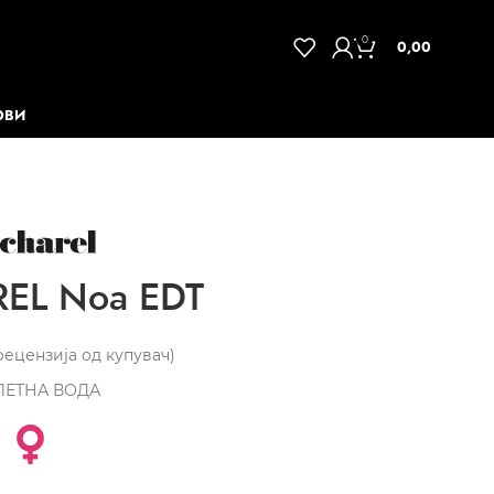
0
0,00
ОВИ
EL Noa EDT
ецензија од купувач)
ЛЕТНА ВОДА