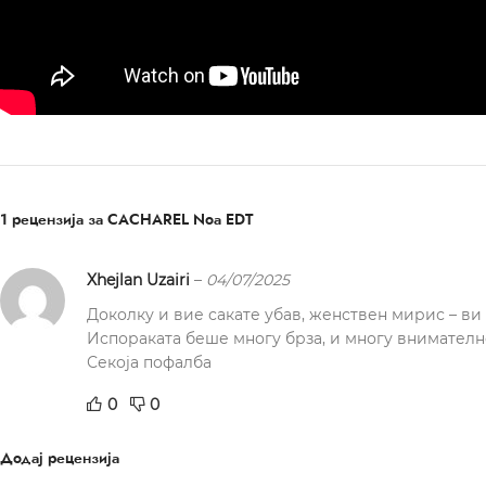
1 рецензија за
CACHAREL Noa EDT
Xhejlan Uzairi
–
04/07/2025
Доколку и вие сакате убав, женствен мирис – ви 
Испораката беше многу брза, и многу внимателн
Секоја пофалба
0
0
Додај рецензија