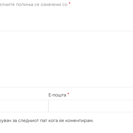
*
елните полиња се означени со
*
Е-пошта
рувач за следниот пат кога ќе коментирам.