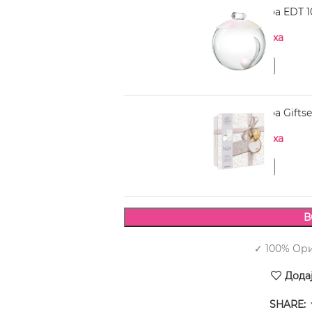
CACHAREL Noa EDT 1
Нема на залиха
CACHAREL Noa Giftset
Нема на залиха
В
✓ 100% Ор
Дода
SHARE: