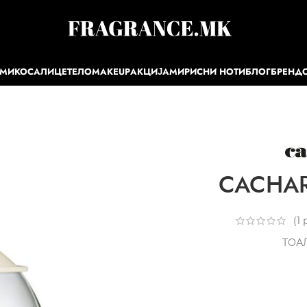
ЕМИ
КОСА
ЛИЦЕ
ТЕЛО
MAKEUP
АКЦИЈА
МИРИСНИ НОТИ
БЛОГ
БРЕНД
CACHAR
(
1
р
ТОА