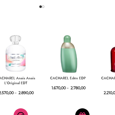
ACHAREL Anais Anais
CACHAREL Eden EDP
CACHAR
L’Original EDT
1.670,00
–
2.780,00
.570,00
–
2.890,00
2.210,