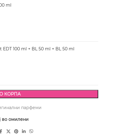
00 ml
 EDT 100 ml + BL 50 ml + BL 50 ml
О КОРПА
игинални парфеми
ј во омилени