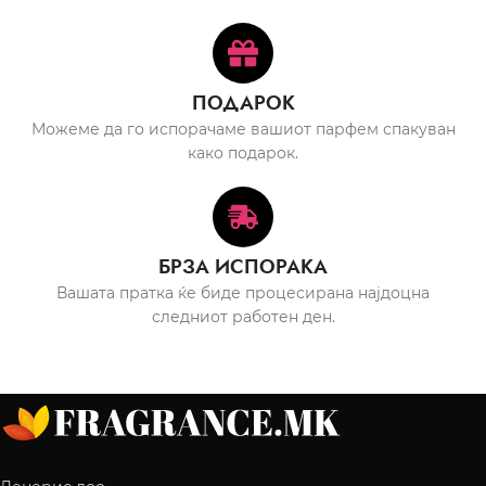
ПОДАРОК
Можеме да го испорачаме вашиот парфем спакуван
како подарок.
БРЗА ИСПОРАКА
Вашата пратка ќе биде процесирана најдоцна
следниот работен ден.