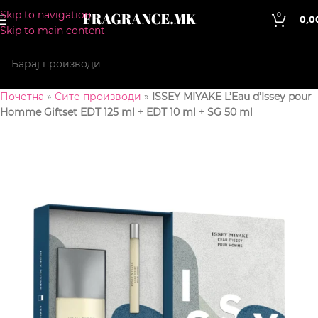
Skip to navigation
0
0,0
Skip to main content
Почетна
»
Сите производи
»
ISSEY MIYAKE L’Eau d’Issey pour
Homme Giftset EDT 125 ml + EDT 10 ml + SG 50 ml