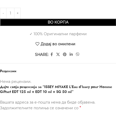
ВО КОРПА
✓ 100% Оригинални парфеми
Додај во омилени
SHARE:
Рецензии
Нема рецензии.
Дајте своја рецензија за “ISSEY MIYAKE L’Eau d’Issey pour Homme
Giftset EDT 125 ml + EDT 10 ml + SG 50 ml”
Вашата адреса за е-пошта нема да биде објавена.
*
Задолжителните полиња се означени со