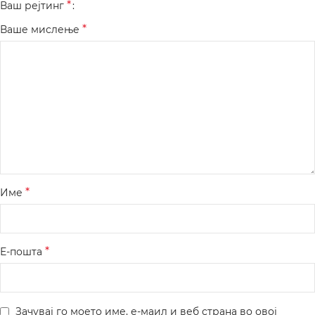
*
Ваш рејтинг
*
Ваше мислење
*
Име
*
Е-пошта
Зачувај го моето име, е-маил и веб страна во овој