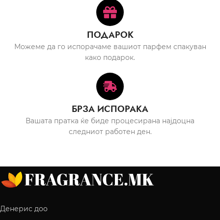
ПОДАРОК
Можеме да го испорачаме вашиот парфем спакуван
како подарок.
БРЗА ИСПОРАКА
Вашата пратка ќе биде процесирана најдоцна
следниот работен ден.
Денерис доо