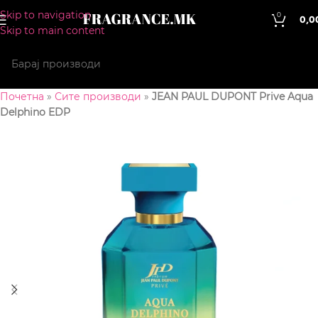
Skip to navigation
0
0,0
Skip to main content
Почетна
»
Сите производи
»
JEAN PAUL DUPONT Prive Aqua
Delphino EDP