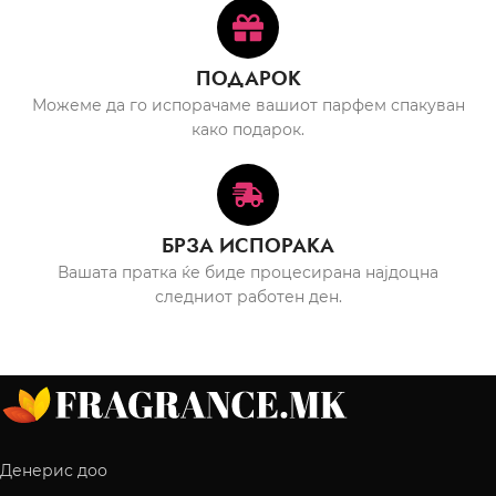
ПОДАРОК
Можеме да го испорачаме вашиот парфем спакуван
како подарок.
БРЗА ИСПОРАКА
Вашата пратка ќе биде процесирана најдоцна
следниот работен ден.
Денерис доо