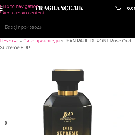
Skip to navigation
0
0,0
Skip to main content
Почетна
»
Сите производи
»
JEAN PAUL DUPONT Prive Oud
Supreme EDP