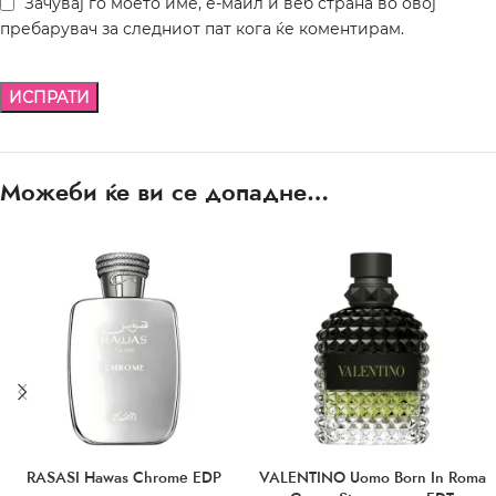
Зачувај го моето име, е-маил и веб страна во овој
пребарувач за следниот пат кога ќе коментирам.
Можеби ќе ви се допадне…
RASASI Hawas Chrome EDP
VALENTINO Uomo Born In Roma