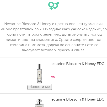
Nectarine Blossom & Honey е цветно-овошен гурмански
мирис претставен во 2005 година како унисекс издание, со
горни ноти на росно зеленило, црна рибизла, лист од
лимон и цвет на клементина. Срцето содржи цвет од
нектарина и мимоза, додека во основните ноти се
внесуваат ветивер, праска и слива.
JO MALONE Nectarine Blossom & Honey EDC
30 ml
Нема на залиха
JO MALONE Nectarine Blossom & Honey EDC
100 ml