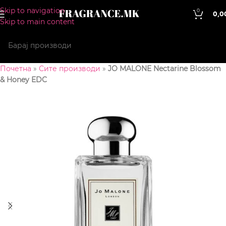
Skip to navigation
0
0,0
Skip to main content
Почетна
»
Сите производи
»
JO MALONE Nectarine Blossom
& Honey EDC