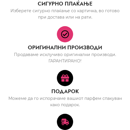
СИГУРНО ПЛАЌАЊЕ
Изберете сигурно плаќање со картичка, во готово
при достава или на рати.
ОРИГИНАЛНИ ПРОИЗВОДИ
Продаваме исклучиво оригинални производи.
ГАРАНТИРАНО!
ПОДАРОК
Можеме да го испорачаме вашиот парфем спакуван
како подарок.