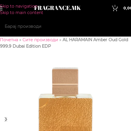
Skip to navigation
0
0,0
Skip to main content
Почетна
»
Сите производи
»
AL HARAMAIN Amber Oud Gold
999.9 Dubai Edition EDP