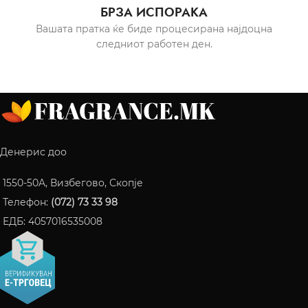
БРЗА ИСПОРАКА
Вашата пратка ќе биде процесирана најдоцна
следниот работен ден.
Денерис доо
1550-50A, Визбегово, Скопје
Телефон:
(072) 73 33 98
ЕДБ: 4057016535008