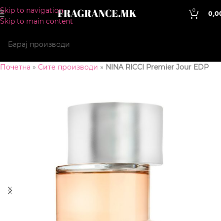
Skip to navigation
0
0,0
Skip to main content
Почетна
»
Сите производи
»
NINA RICCI Premier Jour EDP