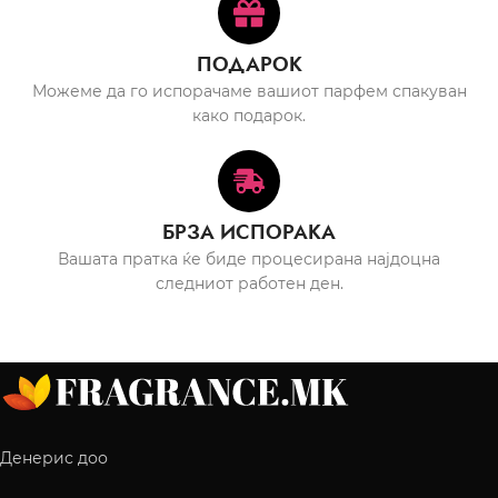
ПОДАРОК
Можеме да го испорачаме вашиот парфем спакуван
како подарок.
БРЗА ИСПОРАКА
Вашата пратка ќе биде процесирана најдоцна
следниот работен ден.
Денерис доо