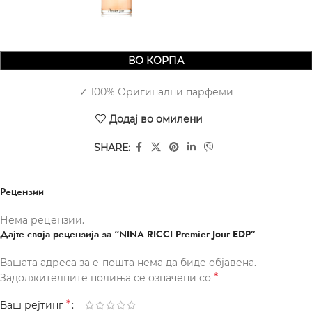
ВО КОРПА
✓ 100% Оригинални парфеми
Додај во омилени
SHARE:
Рецензии
Нема рецензии.
Дајте своја рецензија за “NINA RICCI Premier Jour EDP”
Вашата адреса за е-пошта нема да биде објавена.
*
Задолжителните полиња се означени со
*
Ваш рејтинг