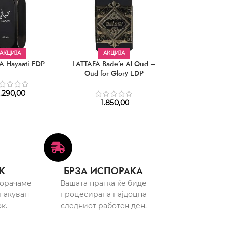
АКЦИЈА
АКЦИЈА
АКЦИЈ
A Hayaati EDP
LATTAFA Bade’e Al Oud –
LATTAFA Bade’
Oud for Glory EDP
Amethyst
.290,00
1.850,00
1.880,
К
БРЗА ИСПОРАКА
порачаме
Вашата пратка ќе биде
пакуван
процесирана најдоцна
к.
следниот работен ден.