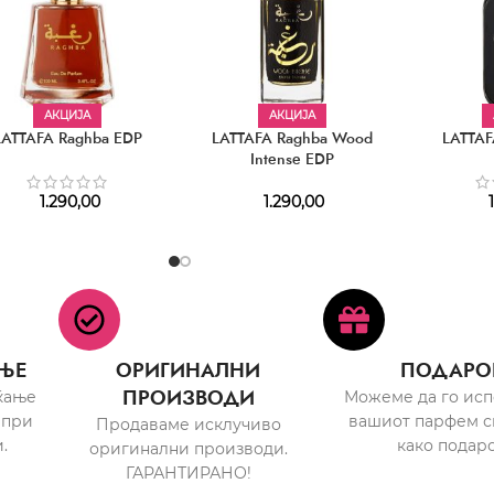
АКЦИЈА
АКЦИЈА
LATTAFA Raghba EDP
LATTAFA Raghba Wood
LATTAF
Intense EDP
1.290,00
1.290,00
1
ЊЕ
ОРИГИНАЛНИ
ПОДАРО
ПРОИЗВОДИ
ќање
Можеме да го ис
 при
вашиот парфем с
Продаваме исклучиво
.
како подаро
оригинални производи.
ГАРАНТИРАНО!