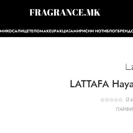
ЕМИ
КОСА
ЛИЦЕ
ТЕЛО
MAKEUP
АКЦИЈА
МИРИСНИ НОТИ
БЛОГ
БРЕНД
LATTAFA Haya
(
2
р
ПАРФИ