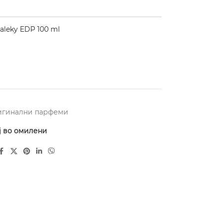
aleky EDP 100 ml
игинални парфеми
ј во омилени