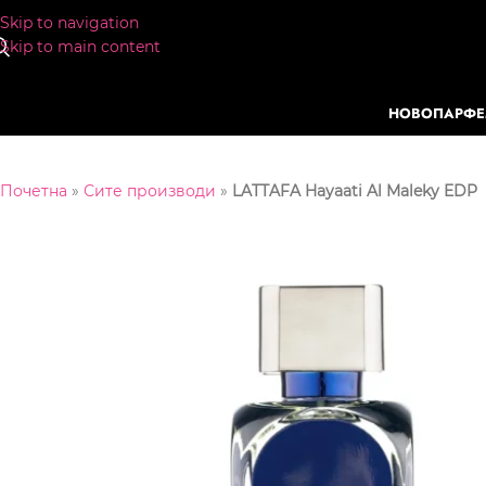
Skip to navigation
Skip to main content
НОВО
ПАРФ
Почетна
»
Сите производи
»
LATTAFA Hayaati Al Maleky EDP