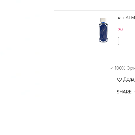
LATTAFA Hayaati Al M
Нема на залиха
✓ 100% Ор
Дода
SHARE: