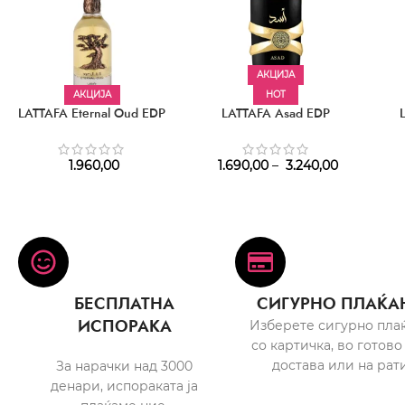
АКЦИЈА
АКЦИЈА
HOT
LATTAFA Eternal Oud EDP
LATTAFA Asad EDP
1.960,00
1.690,00
–
3.240,00
БЕСПЛАТНА
СИГУРНО ПЛАЌА
ИСПОРАКА
Изберете сигурно пла
со картичка, во готово
достава или на рати
За нарачки над 3000
денари, испораката ја