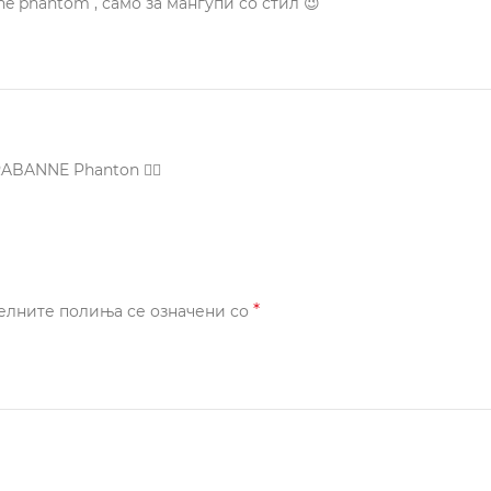
 phantom , само за мангупи со стил 😉
RABANNE Phanton 👍🏻
*
елните полиња се означени со