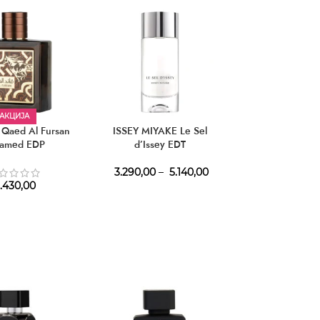
АКЦИЈА
АКЦИЈ
Qaed Al Fursan
ISSEY MIYAKE Le Sel
MAISON AL
tamed EDP
d’Issey EDT
Opulence Lea
3.290,00
–
5.140,00
.430,00
1.320,