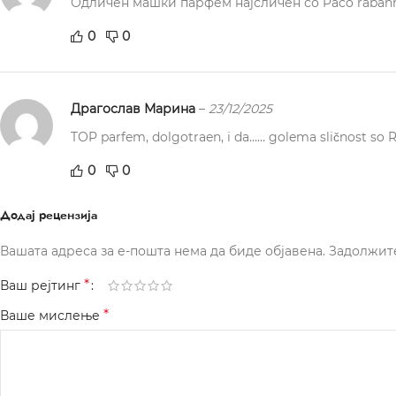
Одличен машки парфем најсличен со Paco rabanne
0
0
Драгослав Марина
–
23/12/2025
TOP parfem, dolgotraen, i da…… golema sličnost so 
0
0
Додај рецензија
Вашата адреса за е-пошта нема да биде објавена.
Задолжит
*
Ваш рејтинг
*
Ваше мислење