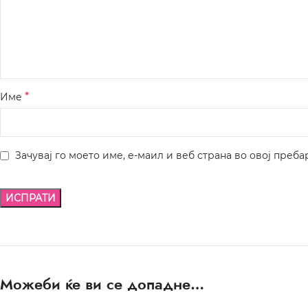
*
Име
Зачувај го моето име, е-маил и веб страна во овој преба
Можеби ќе ви се допадне…