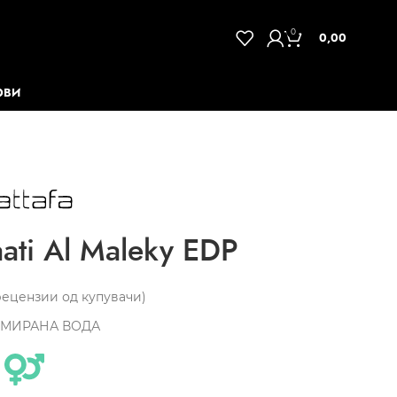
0
0,00
ОВИ
ati Al Maleky EDP
ецензии од купувачи)
МИРАНА ВОДА