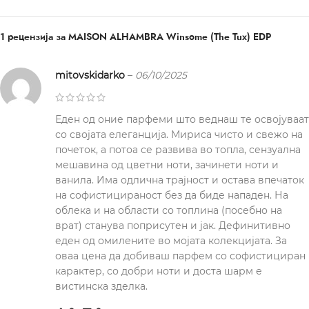
1 рецензија за
MAISON ALHAMBRA Winsome (The Tux) EDP
mitovskidarko
–
06/10/2025
Еден од оние парфеми што веднаш те освојуваат
со својата елеганција. Мириса чисто и свежо на
почеток, а потоа се развива во топла, сензуална
мешавина од цветни ноти, зачинети ноти и
ванила. Има одлична трајност и остава впечаток
на софистицираност без да биде нападен. На
облека и на области со топлина (посебно на
врат) станува поприсутен и јак. Дефинитивно
еден од омилените во мојата колекцијата. За
оваа цена да добиваш парфем со софистициран
карактер, со добри ноти и доста шарм е
вистинска зделка.