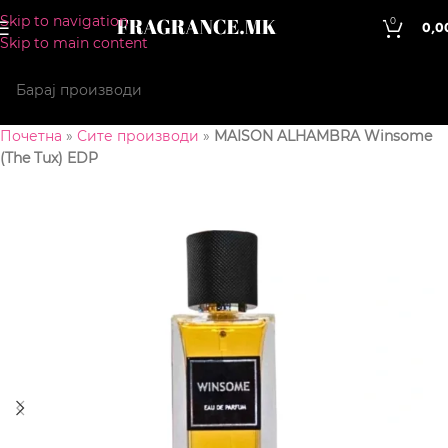
Skip to navigation
0
0,0
Skip to main content
Почетна
»
Сите производи
»
MAISON ALHAMBRA Winsome
(The Tux) EDP