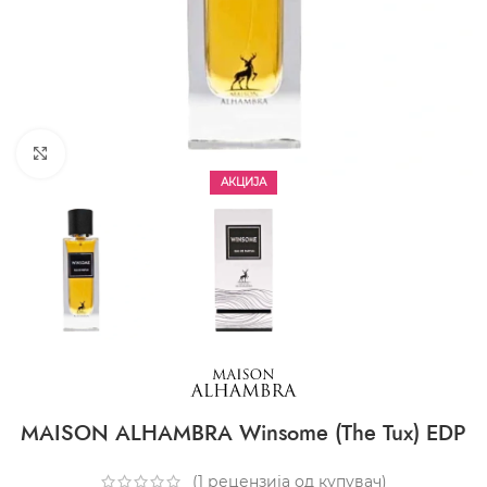
CLICK TO ENLARGE
АКЦИЈА
MAISON ALHAMBRA Winsome (The Tux) EDP
(
1
рецензија од купувач)