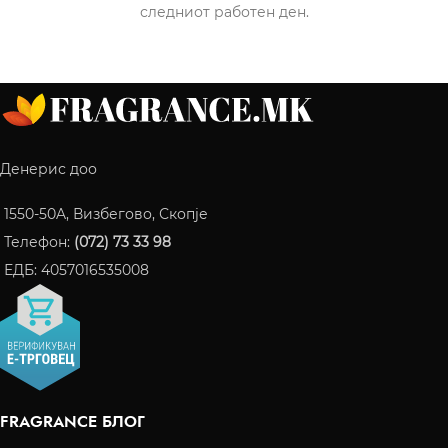
следниот работен ден.
Денерис доо
1550-50A, Визбегово, Скопје
Телефон:
(072) 73 33 98
ЕДБ: 4057016535008
FRAGRANCE БЛОГ