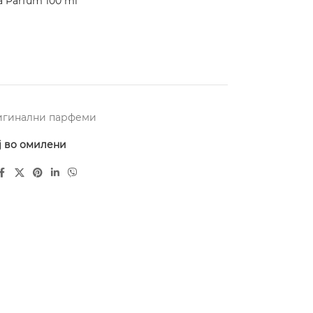
a Parfum 100 ml
игинални парфеми
ј во омилени