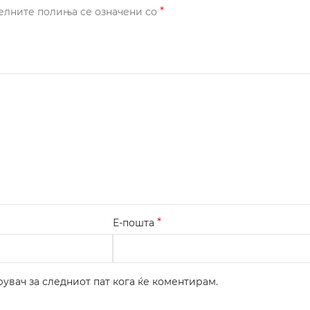
*
елните полиња се означени со
*
Е-пошта
рувач за следниот пат кога ќе коментирам.