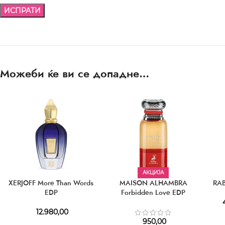
Можеби ќе ви се допадне…
АКЦИЈА
XERJOFF More Than Words
MAISON ALHAMBRA
RAB
EDP
Forbidden Love EDP
4
12.980,00
950,00