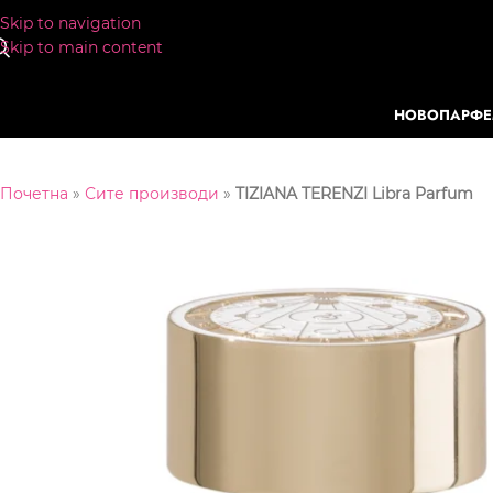
Skip to navigation
Skip to main content
НОВО
ПАРФ
Почетна
»
Сите производи
»
TIZIANA TERENZI Libra Parfum