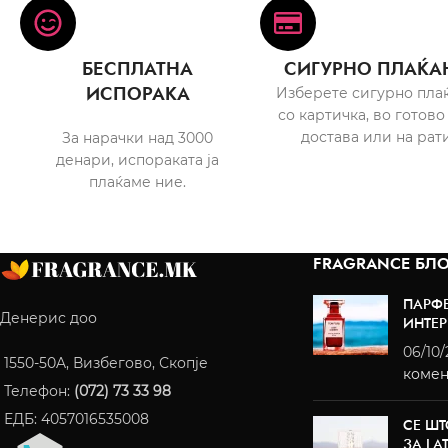
БЕСПЛАТНА
СИГУРНО ПЛАЌА
ИСПОРАКА
Изберете сигурно пла
со картичка, во готово
достава или на рати
За нарачки над 3000
денари, испораката ја
плаќаме ние.
FRAGRANCE БЛО
ПАРФ
Денерис доо
ИНТЕР
06/10
1550-50A, Визбегово, Скопје
комен
Телефон:
(072) 73 33 98
ЕДБ: 4057016535008
СЕ ШТ
ЗА LA