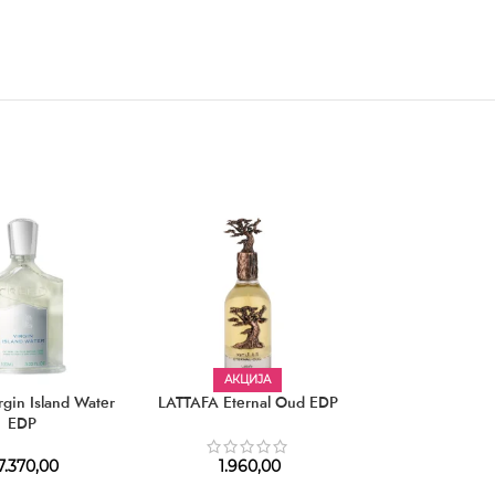
АКЦИЈА
gin Island Water
LATTAFA Eternal Oud EDP
CACHAREL pour
EDP
EDT
7.370,00
1.960,00
3.390,