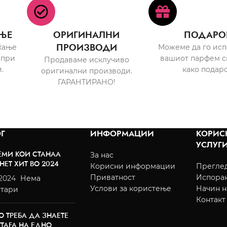
ЊЕ
ОРИГИНАЛНИ
ПОДАРО
ПРОИЗВОДИ
ќање
Можеме да го ис
 при
вашиот парфем с
Продаваме исклучиво
.
како подаро
оригинални производи.
ГАРАНТИРАНО!
Г
ИНФОРМАЦИИ
КОРИС
УСЛУГ
ЕМИ КОИ СТАНАА
За нас
НЕТ ХИТ ВО 2024
Корисни информации
Преглед
Приватност
Испора
/2024
Нема
Услови за користење
Начин н
тари
Контакт
О ТРЕБА ДА ЗНАЕТЕ
TTAFA НА ЕДНО