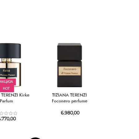
АКЦИЈА
HOT
 TERENZI Kirke
TIZIANA TERENZI
TIZIANA TERENZ
Parfum
Foconero perfume
Perfum
6.980,00
7.490,
.770,00