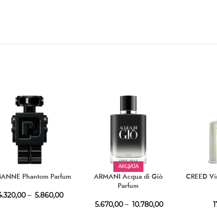
АКЦИЈА
ANNE Phantom Parfum
ARMANI Acqua di Giò
CREED Vir
Parfum
.320,00
–
5.860,00
5.670,00
–
10.780,00
1