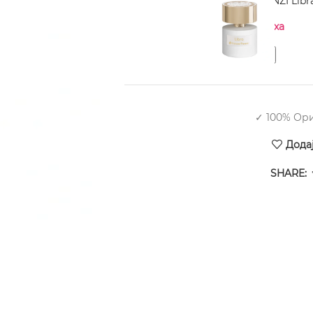
TIZIANA TERENZI Libr
Нема на залиха
✓ 100% Ор
Дода
SHARE: