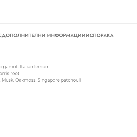
С
ДОПОЛНИТЕЛНИ ИНФОРМАЦИИ
ИСПОРАКА
bergamot, Italian lemon
orris root
r, Musk, Oakmoss, Singapore patchouli